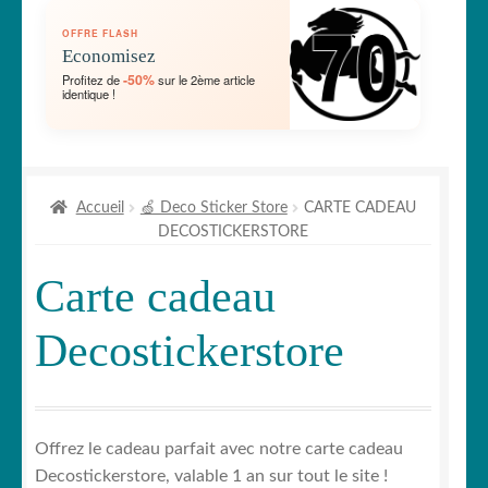
OUVRIR
🛞 Véhicules
OFFRE FLASH
LE
Economisez
MENU
OUVRIR
🐾 Stickers Animaux
-50%
Profitez de
sur le 2ème article
ENFANT
identique !
LE
MENU
OUVRIR
🏡 Stickers décoration maison
ENFANT
LE
MENU
OUVRIR
Lettrage et kits
ENFANT
Accueil
🍏 Deco Sticker Store
CARTE CADEAU
LE
DECOSTICKERSTORE
MENU
OUVRIR
🖨 3D et divers
ENFANT
LE
Carte cadeau
MENU
OUVRIR
🐣 Décoration chambre Enfants
ENFANT
LE
Decostickerstore
MENU
Générateur de sticker
ENFANT
☕ Mugs
Offrez le cadeau parfait avec notre carte cadeau
Fait au Japon 🇯🇵
Decostickerstore, valable 1 an sur tout le site !