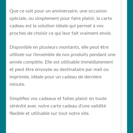
Que ce soit pour un anniversaire, une occasion
OUVRIR
Votre espace
spéciale, ou simplement pour faire plaisir, la carte
LE
cadeau est la solution idéale qui permet à vos
MENU
👤 Mon compte
proches de choisir ce qui leur fait vraiment envie.
ENFANT
🧧 Carte cadeau
Disponible en plusieurs montants, elle peut être
utilisée sur l’ensemble de nos produits pendant une
Notre Blog ✍️
année complète. Elle est utilisable immédiatement
et peut être envoyée au destinataire par mail ou
Conditions générales de vente
imprimée, idéale pour un cadeau de dernière
minute.
Sticker mural personnalisé : guide complet pour
une décoration unique
Simplifiez vos cadeaux et faites plaisir en toute
sérénité avec notre carte cadeau d’une validité
flexible et utilisable sur tout notre site.
🔥 notre programme de fidélité
Politique de cookies (UE)