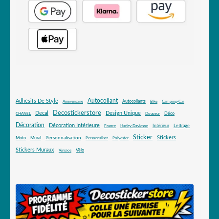
Autocollant
Adhésifs De Style
Autocollants
Anniversaire
Bike
Camping-Car
Decostickerstore
Decal
Design Unique
Déco
CHANEL
Douceur
Décoration
Décoration Intérieure
Intérieur
Lettrage
France
Harley Davidson
Sticker
Stickers
Mural
Personnalisation
Moto
Personnaliser
Polyester
Stickers Muraux
Vélo
Versace