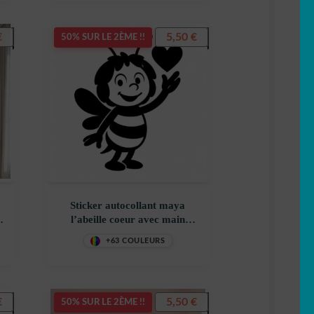
€
5,50
€
50% SUR LE 2ÈME !!
Sticker autocollant maya
l’abeille coeur avec main
décoration decostickerstore –
+63 COULEURS
SLBW1S
€
5,50
€
50% SUR LE 2ÈME !!