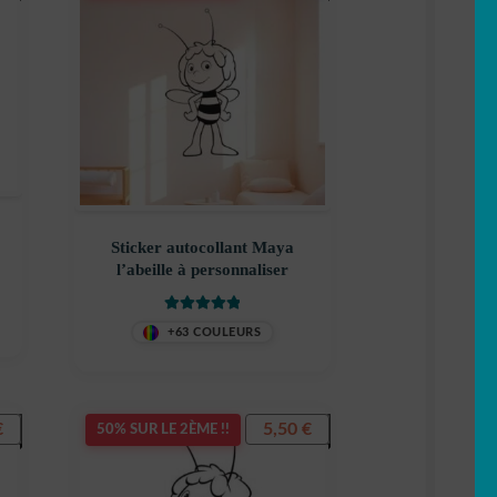
Sticker autocollant Maya
l’abeille à personnaliser
Note
5
sur 5
+63 COULEURS
€
5,50
€
50% SUR LE 2ÈME !!