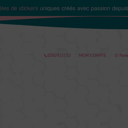
les de stickers
uniques créés avec passion depui
📞0582925153
MON COMPTE
🛒 Pani