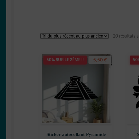
20 résultats a
5,50
€
50% SUR LE 2ÈME !!
50%
Sticker autocollant Pyramide
S