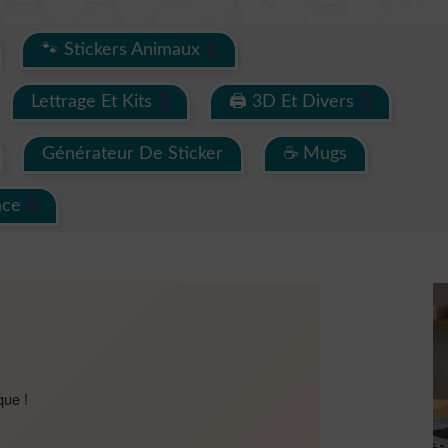
🐾 Stickers Animaux
Lettrage Et Kits
🖨 3D Et Divers
Générateur De Sticker
☕ Mugs
ace
que !