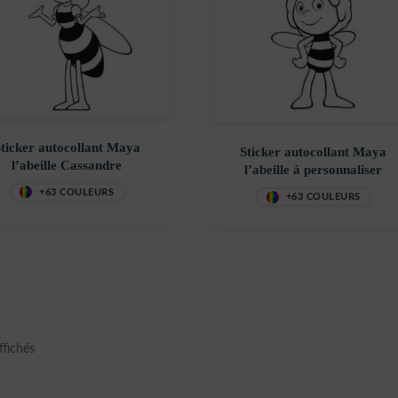
ticker autocollant Maya
Sticker autocollant Maya
l’abeille Cassandre
l’abeille à personnaliser
+63 COULEURS
+63 COULEURS
Trié
ffichés
du
plus