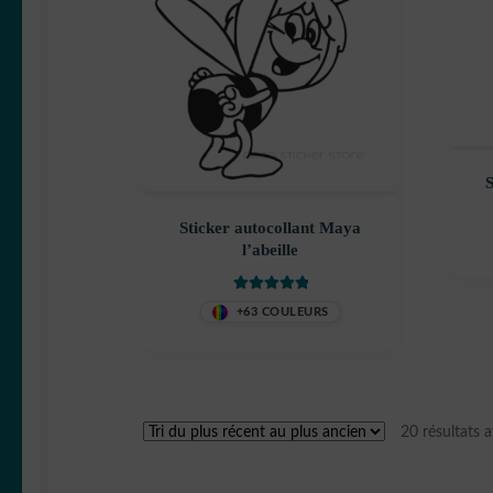
S
Sticker autocollant Maya
l’abeille
Note
5
sur 5
+63 COULEURS
20 résultats a