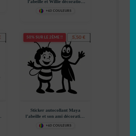
l’abeille et Willie décoration
decostickerstore – GJPX2D
+63 COULEURS
€
5,50
€
50% SUR LE 2ÈME !!
Sticker autocollant Maya
l’abeille et son ami décoration
decostickerstore – RHN2KV
+63 COULEURS