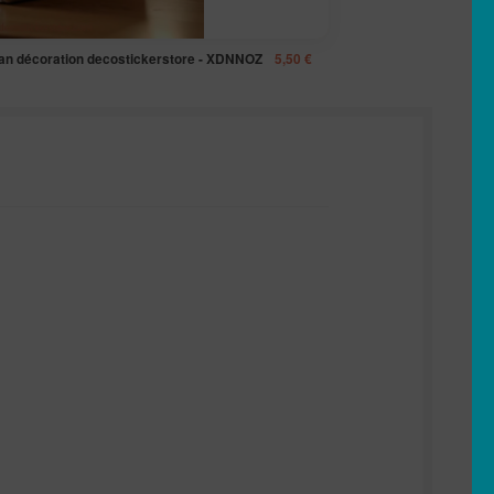
Man décoration decostickerstore - XDNNOZ
5,50
€