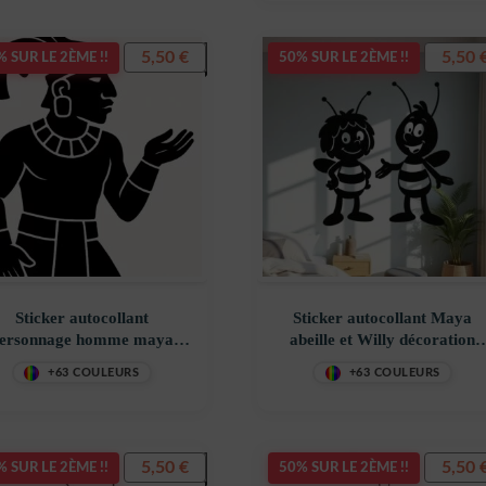
5,50
€
5,50
 SUR LE 2ÈME !!
50% SUR LE 2ÈME !!
Sticker autocollant
Sticker autocollant Maya
ersonnage homme maya
abeille et Willy décoration
oration decostickerstore –
decostickerstore – VFUMSL
+63 COULEURS
+63 COULEURS
NPUCBX
5,50
€
5,50
 SUR LE 2ÈME !!
50% SUR LE 2ÈME !!