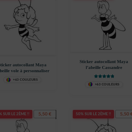
Sticker autocollant Maya
ticker autocollant Maya
l’abeille Cassandre
abeille vole à personnaliser
+63 COULEURS
Note
5
sur 5
+63 COULEURS
5,50
€
5,50
 SUR LE 2ÈME !!
50% SUR LE 2ÈME !!