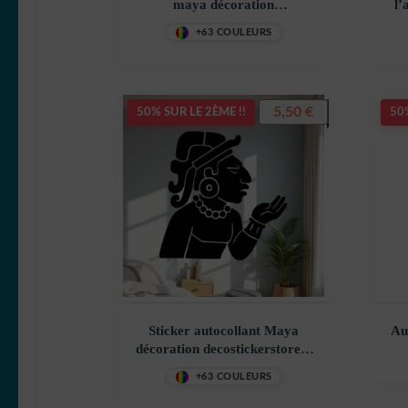
maya décoration
l’
decostickerstore – QQKWI0
de
+63 COULEURS
5,50
€
50% SUR LE 2ÈME !!
50%
Sticker autocollant Maya
Au
décoration decostickerstore –
N2QGLV
d
+63 COULEURS