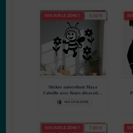
5,50
€
50% SUR LE 2ÈME !!
50%
Sticker autocollant Maya
l’abeille avec fleurs décoration
P
decostickerstore – A3EUBT
déc
+63 COULEURS
7,80
€
50% SUR LE 2ÈME !!
50%