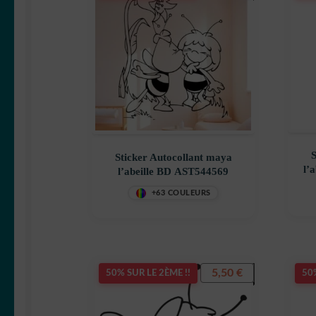
S
Sticker Autocollant maya
l’
l’abeille BD AST544569
+63 COULEURS
5,50
€
50% SUR LE 2ÈME !!
50%