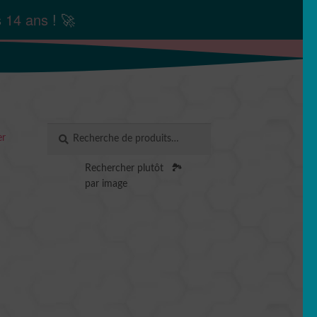
s
14 ans
! 🚀
Recherche
RECHERCHE
er
pour :
Rechercher plutôt
🏞️
par image