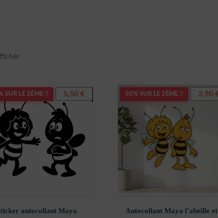
Trié
ffichés
du
plus
récent
5,50
€
3,90
 SUR LE 2ÈME !!
50% SUR LE 2ÈME !!
au
plus
ancien
ticker autocollant Maya
Autocollant Maya l’abeille et