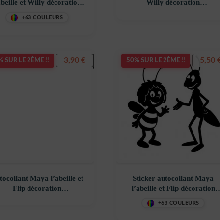
abeille et Willy décoration
Willy décoration
costickerstore – Y8TD6V
decostickerstore – 0D9ERS
+63 COULEURS
3,90
€
5,50
 SUR LE 2ÈME !!
50% SUR LE 2ÈME !!
tocollant Maya l’abeille et
Sticker autocollant Maya
Flip décoration
l’abeille et Flip décoration
ecostickerstore – JJSZLI
decostickerstore – HN6FO6
+63 COULEURS