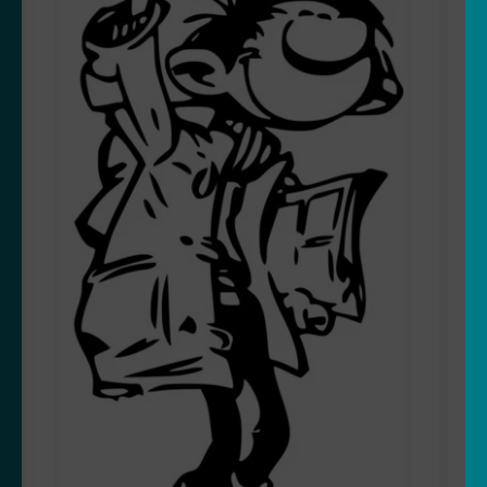
Maya l’abeille
Mickey
Minnie
One Peace