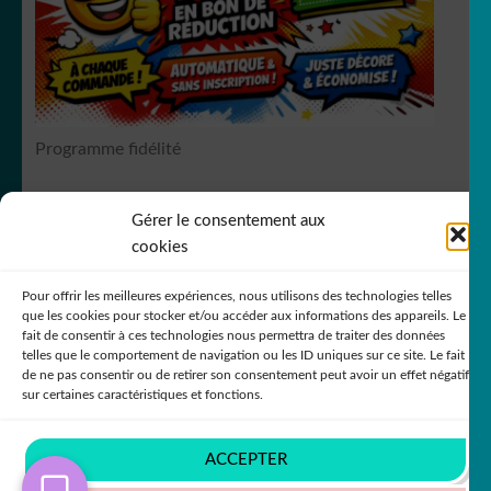
Générateur de sticker
☕ Mugs
Programme fidélité
Fait au Japon 🇯🇵
Gérer le consentement aux
OUVRIR
Votre espace
RCS Bergerac SIREN 751
149535
cookies
LE
MENU
Pour offrir les meilleures expériences, nous utilisons des technologies telles
ENFANT
que les cookies pour stocker et/ou accéder aux informations des appareils. Le
fait de consentir à ces technologies nous permettra de traiter des données
telles que le comportement de navigation ou les ID uniques sur ce site. Le fait
de ne pas consentir ou de retirer son consentement peut avoir un effet négatif
© DecoStickerStore 2026
sur certaines caractéristiques et fonctions.
Politique de confidentialité
Built with
WooCommerce
.
ACCEPTER