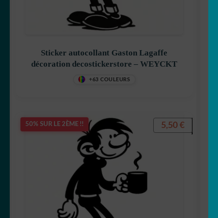
Félix le chat
Sticker autocollant Gaston Lagaffe
décoration decostickerstore – WEYCKT
+63 COULEURS
Garfield
5,50
€
50% SUR LE 2ÈME !!
Gaston Lagaffe