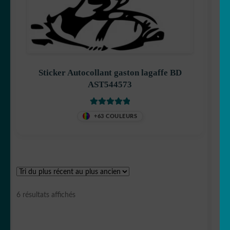
Pikachu
Sticker Autocollant gaston lagaffe BD
AST544573
Pirates
Note
5
sur 5
+63 COULEURS
Tchoupi
Trié
6 résultats affichés
du
plus
pokemon
récent