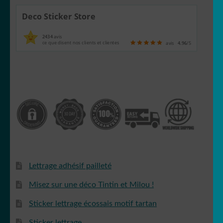
Spiderman
Deco Sticker Store
2434
avis
ce que disent nos clients et clientes
avis
4.96
/5
Tic et Tac
Tintin
Lettrage adhésif pailleté
Misez sur une déco Tintin et Milou !
Titeuf
Sticker lettrage écossais motif tartan
Sticker lettrage