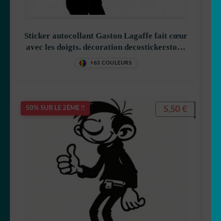
Sticker autocollant Gaston Lagaffe fait cœur
avec les doigts. décoration decostickerstore
Captain America
– 9WA0BU
+63 COULEURS
Disney
5,50
€
50% SUR LE 2ÈME !!
Dora
Dragon Ball