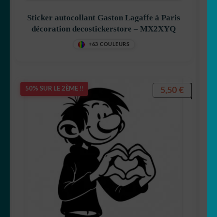
Sticker autocollant Gaston Lagaffe à Paris
décoration decostickerstore – MX2XYQ
+63 COULEURS
Betty Boop
5,50
€
50% SUR LE 2ÈME !!
Bluey
Bob l’éponge
Calimero