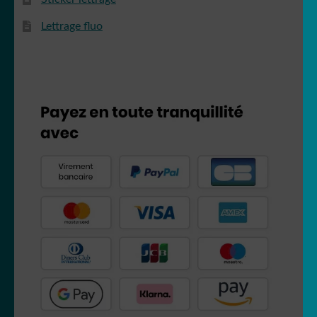
Lettrage fluo
Totoro
Winnie
reine des neiges
Schtroumps