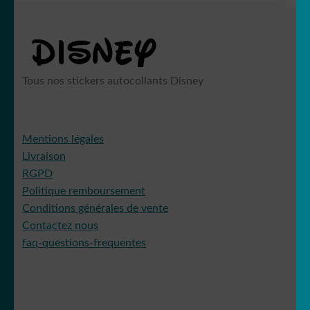
au
plus
ancien
Simpson
Tous nos stickers autocollants Disney
Mentions légales
Livraison
Snoopy
RGPD
Politique remboursement
Conditions générales de vente
Contactez nous
Starwars
faq-questions-frequentes