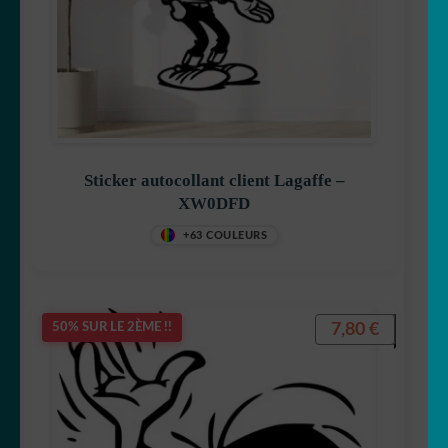
Les Minions
Stitch
Sticker autocollant client Lagaffe –
XW0DFD
+63 COULEURS
Mangas
7,80
€
50% SUR LE 2ÈME !!
Mario Bross