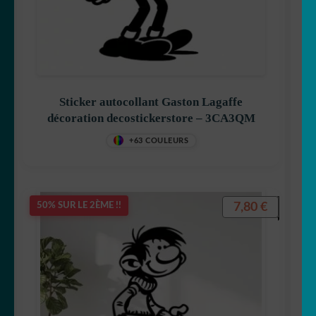
Goldorak
Hello Kitty
Sticker autocollant Gaston Lagaffe
décoration decostickerstore – 3CA3QM
+63 COULEURS
Iron Man
7,80
€
50% SUR LE 2ÈME !!
Jack