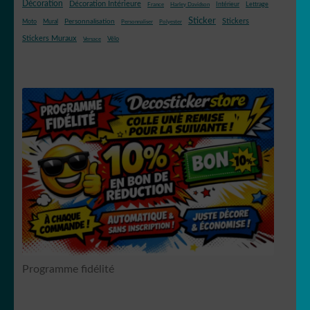
Décoration
Décoration Intérieure
Intérieur
Lettrage
France
Harley Davidson
Sticker
Stickers
Mural
Personnalisation
Moto
Personnaliser
Polyester
Stickers Muraux
Vélo
Versace
Programme fidélité