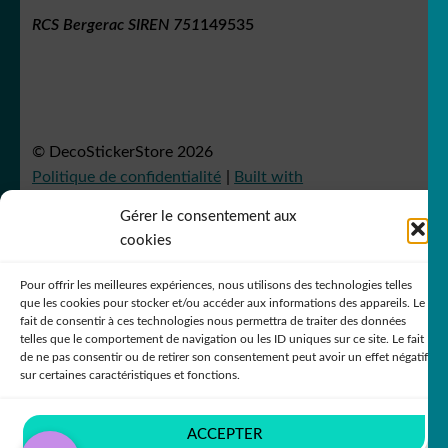
RCS Bergerac SIREN 751
149535
© DecoStickerStore 2026
Politique de confidentialité
Built with
WooCommerce
.
Gérer le consentement aux
cookies
Pour offrir les meilleures expériences, nous utilisons des technologies telles
que les cookies pour stocker et/ou accéder aux informations des appareils. Le
fait de consentir à ces technologies nous permettra de traiter des données
telles que le comportement de navigation ou les ID uniques sur ce site. Le fait
de ne pas consentir ou de retirer son consentement peut avoir un effet négatif
sur certaines caractéristiques et fonctions.
ACCEPTER