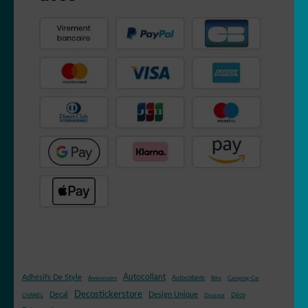
Autocollant
Adhésifs De Style
Autocollants
Anniversaire
Bike
Camping-Car
Decostickerstore
Decal
Design Unique
Déco
CHANEL
Douceur