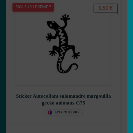
5,50
€
50% SUR LE 2ÈME !!
🐿 Ecureuil
🐘 Elephant
🦎 Gecko
🐸 Grenouille
🦔 Hérisson
🦉 Hibou & chouette
Sticker Autocollant salamandre margouilla
gecko animaux G75
🐜 Insecte
+63 COULEURS
🦘 Kangourou