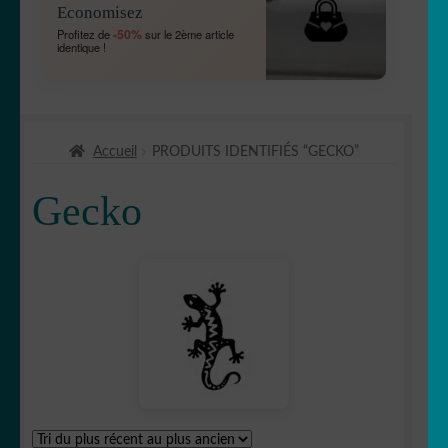
Economisez
MENU
OUVRIR
🐾 Stickers Animaux
-50%
Profitez de
sur le 2ème article
ENFANT
identique !
LE
MENU
🦅 Aigle
ENFANT
🕷 Araignée
Accueil
PRODUITS IDENTIFIÉS “GECKO”
🐋 Baleine
Gecko
🦆 Canard
🐱 Chat
🦌Cerf
🏹 Chasse