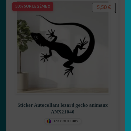
🐨 koala
5,50
€
50% SUR LE 2ÈME !!
🦙 Lama
🐰 Lapin
🦁 Lion
🐺 Loup
🐳 Marin
🦅 Oiseau
Sticker Autocollant lezard gecko animaux
🐻 Ours
ANX21040
+63 COULEURS
🎣 Poisson/pêche