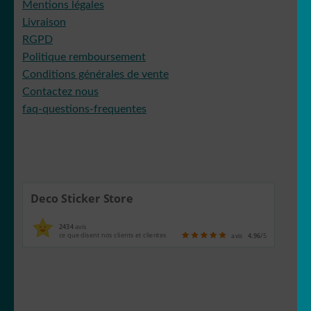
Mentions légales
Livraison
RGPD
Politique remboursement
Conditions générales de vente
Contactez nous
faq-questions-frequentes
Deco Sticker Store
2434
avis
ce que disent nos clients et clientes
avis
4.96
/5