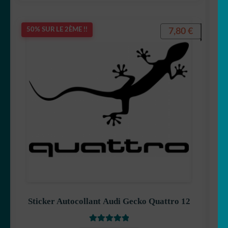
🦋 Papillon
7,80
€
50% SUR LE 2ÈME !!
🐼 Panda
🐣 Poule
🐁 Rat
🦝 Racoon
🦊 Renard
🦈 Requin
Sticker Autocollant Audi Gecko Quattro 12
🦂 Scorpion