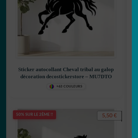
Sticker autocollant Cheval tribal au galop
décoration decostickerstore – MU7DTO
+63 COULEURS
5,50
€
50% SUR LE 2ÈME !!