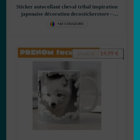
Sticker autocollant cheval tribal inspiration
japonaise décoration decostickerstore –
GQGRTG
+63 COULEURS
Le
Le
14,99
€
19,90
€
prix
prix
initial
actuel
était :
est :
19,90 €.
14,99 €.