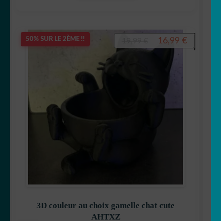
Le
Le
16,99
€
50% SUR LE 2ÈME !!
19,99
€
prix
prix
initial
actuel
était :
est :
19,99 €.
16,99 €.
3D couleur au choix gamelle chat cute
AHTXZ