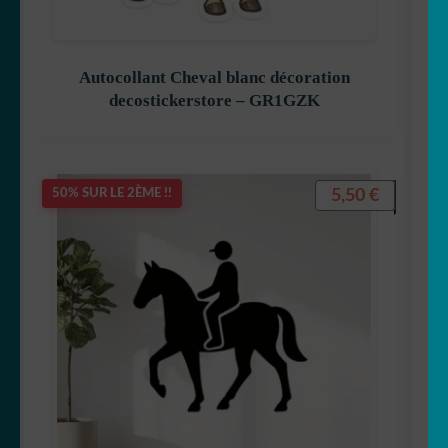
🐒 Singe
Autocollant Cheval blanc décoration
decostickerstore – GR1GZK
🐭 Souris
🐯 Tigre
5,50
€
50% SUR LE 2ÈME !!
🐢 Tortue
🐄 Vache
🦓 Zebre
🐾 Stickers Animaux
OUVRIR
🏡 Stickers décoration maison
LE