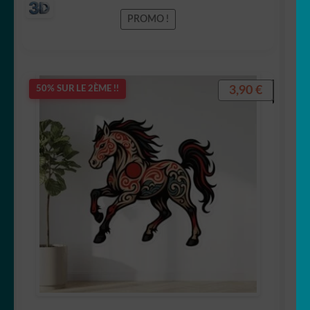
PROMO !
3,90
€
50% SUR LE 2ÈME !!