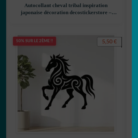
Autocollant cheval tribal inspiration
japonaise décoration decostickerstore –
WM58WQ
5,50
€
50% SUR LE 2ÈME !!