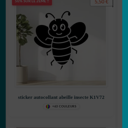
5,50
€
50% SUR LE 2ÈME !!
sticker autocollant abeille insecte K1V72
+63 COULEURS