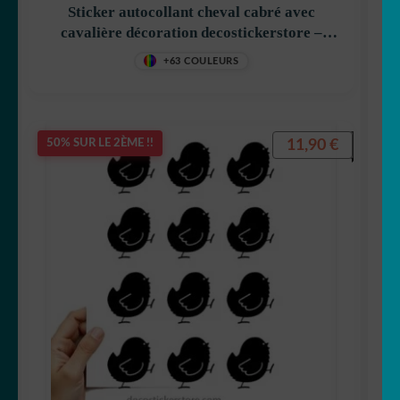
Sticker autocollant cheval cabré avec
cavalière décoration decostickerstore –
84EOZH
+63 COULEURS
11,90
€
50% SUR LE 2ÈME !!