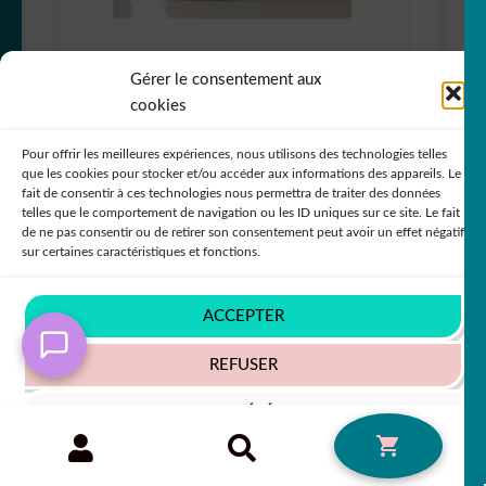
Gérer le consentement aux
cookies
Mug renard blanc en céramique 325 ml (11
oz) 2YOTJ
Pour offrir les meilleures expériences, nous utilisons des technologies telles
que les cookies pour stocker et/ou accéder aux informations des appareils. Le
PROMO !
fait de consentir à ces technologies nous permettra de traiter des données
telles que le comportement de navigation ou les ID uniques sur ce site. Le fait
de ne pas consentir ou de retirer son consentement peut avoir un effet négatif
sur certaines caractéristiques et fonctions.
Le
Le
14,99
€
19,90
€
ACCEPTER
prix
prix
initial
actuel
REFUSER
était :
est :
19,90 €.
14,99 €.
VOIR LES PRÉFÉRENCES
Recherche
RECHERCHE
0
pour :
Politique de cookies
Politique de confidentialité