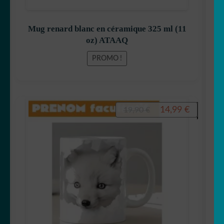
Mug renard blanc en céramique 325 ml (11
oz) ATAAQ
PROMO !
Le
Le
14,99
€
19,90
€
prix
prix
initial
actuel
était :
est :
19,90 €.
14,99 €.