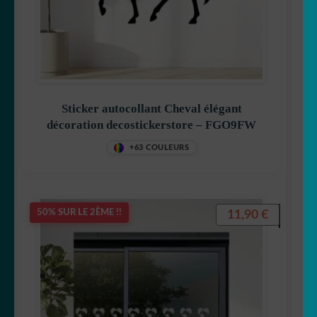
Sticker autocollant Cheval élégant
décoration decostickerstore – FGO9FW
+63 COULEURS
11,90
€
50% SUR LE 2ÈME !!