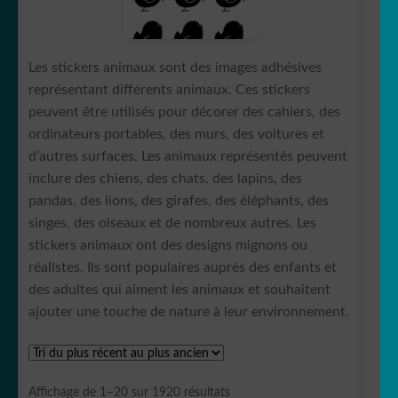
🐛 Chenille
Les stickers animaux sont des images adhésives
🐴 Cheval/équidé
représentant différents animaux. Ces stickers
peuvent être utilisés pour décorer des cahiers, des
🐶 Chien
ordinateurs portables, des murs, des voitures et
d’autres surfaces. Les animaux représentés peuvent
🐷Cochon/Sanglier🐗
inclure des chiens, des chats, des lapins, des
pandas, des lions, des girafes, des éléphants, des
singes, des oiseaux et de nombreux autres. Les
🐊 Crocodile/Aligator
stickers animaux ont des designs mignons ou
réalistes. Ils sont populaires auprès des enfants et
🐬 Dauphin
des adultes qui aiment les animaux et souhaitent
ajouter une touche de nature à leur environnement.
🦕 Dinosaure
🐲Dragon
Trié
Affichage de 1–20 sur 1920 résultats