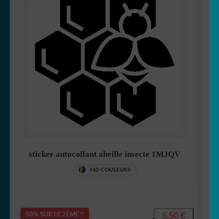
sticker autocollant abeille insecte 1MJQV
+63 COULEURS
5,50
€
50% SUR LE 2ÈME !!