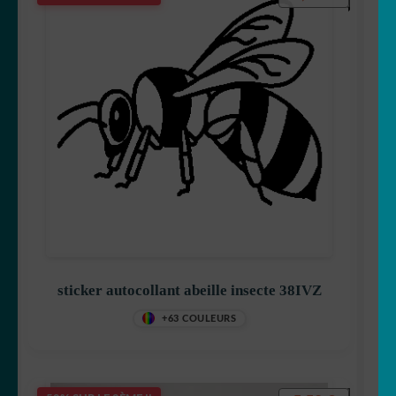
sticker autocollant abeille insecte 38IVZ
+63 COULEURS