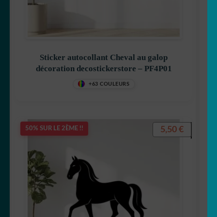
Sticker autocollant Cheval au galop
décoration decostickerstore – PF4P01
+63 COULEURS
5,50
€
50% SUR LE 2ÈME !!