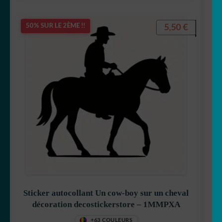
5,50
€
50% SUR LE 2ÈME !!
Sticker autocollant Un cow-boy sur un cheval
décoration decostickerstore – 1MMPXA
+63 COULEURS