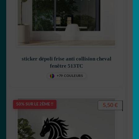
sticker dépoli frise anti collision cheval
fenêtre 513TC
+79 COULEURS
5,50
€
50% SUR LE 2ÈME !!