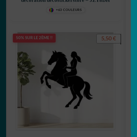
décoration decostickerstore – JZY8DH
+63 COULEURS
5,50
€
50% SUR LE 2ÈME !!