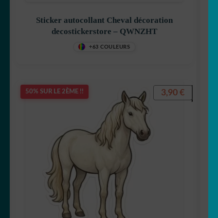
🎣 Poisson/pêche
Sticker autocollant Cheval décoration
decostickerstore – QWNZHT
🦋 Papillon
+63 COULEURS
🐼 Panda
🐣 Poule
3,90
€
50% SUR LE 2ÈME !!
🐁 Rat
🦝 Racoon
🦊 Renard
🦈 Requin
🦂 Scorpion