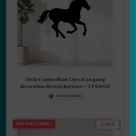
Sticker autocollant Cheval au galop
décoration decostickerstore – 2YXWG9
+63 COULEURS
3,90
€
50% SUR LE 2ÈME !!