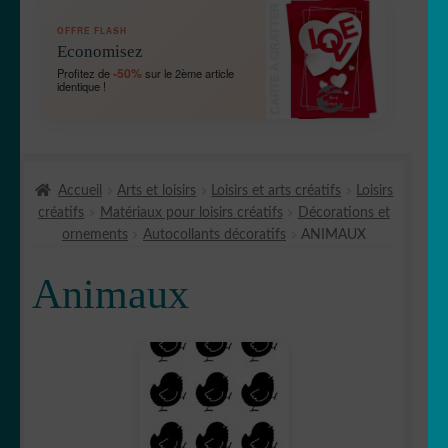
OUVRIR
🛞 Véhicules
OFFRE FLASH
LE
Economisez
MENU
OUVRIR
🐾 Stickers Animaux
-50%
Profitez de
sur le 2ème article
ENFANT
identique !
LE
MENU
🦅 Aigle
ENFANT
🕷 Araignée
Accueil
Arts et loisirs
Loisirs et arts créatifs
Loisirs
créatifs
Matériaux pour loisirs créatifs
Décorations et
🐋 Baleine
ornements
Autocollants décoratifs
ANIMAUX
🦆 Canard
Animaux
🐱 Chat
🦌Cerf
🏹 Chasse