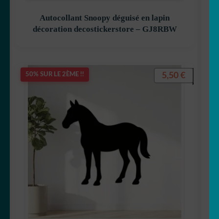
Autocollant Snoopy déguisé en lapin
🐨 koala
décoration decostickerstore – GJ8RBW
🦙 Lama
🐰 Lapin
5,50
€
50% SUR LE 2ÈME !!
🦁 Lion
🐺 Loup
🐳 Marin
🦅 Oiseau
🐻 Ours