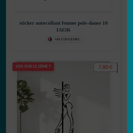
sticker autocollant femme pole-danse 10
IAI3K
+63 COULEURS
7,80
€
50% SUR LE 2ÈME !!