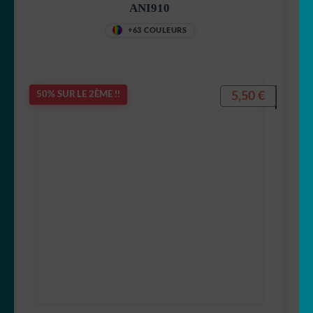
ANI910
+63 COULEURS
5,50
€
50% SUR LE 2ÈME !!