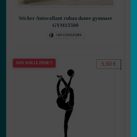
Sticker Autocollant ruban danse gymnase
GYM15580
+63 COULEURS
5,50
€
50% SUR LE 2ÈME !!