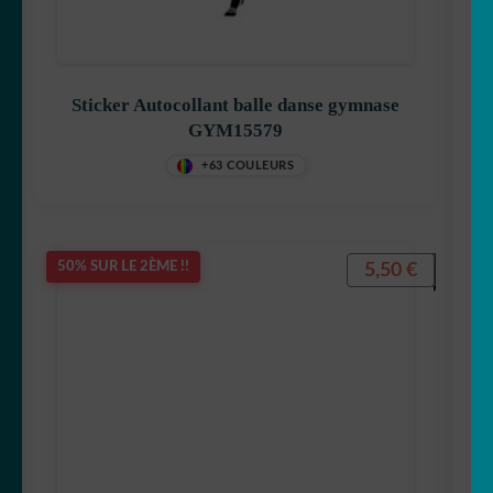
Sticker Autocollant balle danse gymnase
GYM15579
+63 COULEURS
5,50
€
50% SUR LE 2ÈME !!