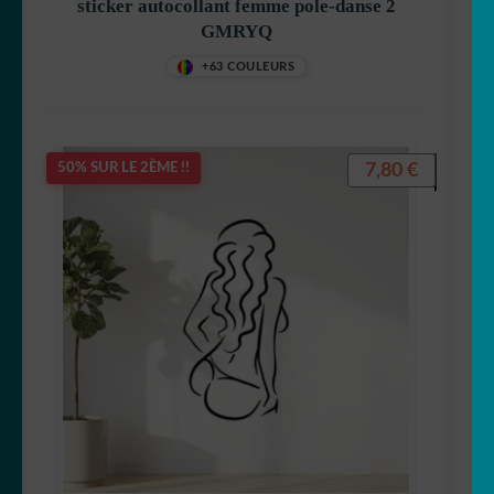
sticker autocollant femme pole-danse 2
GMRYQ
+63 COULEURS
7,80
€
50% SUR LE 2ÈME !!