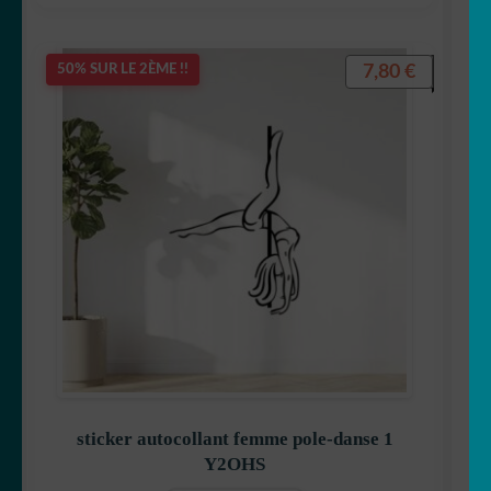
7,80
€
50% SUR LE 2ÈME !!
sticker autocollant femme pole-danse 1
Y2OHS