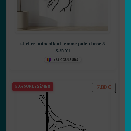
sticker autocollant femme pole-danse 8
XJNYI
+63 COULEURS
7,80
€
50% SUR LE 2ÈME !!