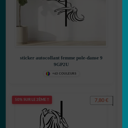
Fait au Japon 🇯🇵
OUVRIR
Votre espace
LE
MENU
ENFANT
sticker autocollant femme pole-danse 9
9GP2U
+63 COULEURS
7,80
€
50% SUR LE 2ÈME !!