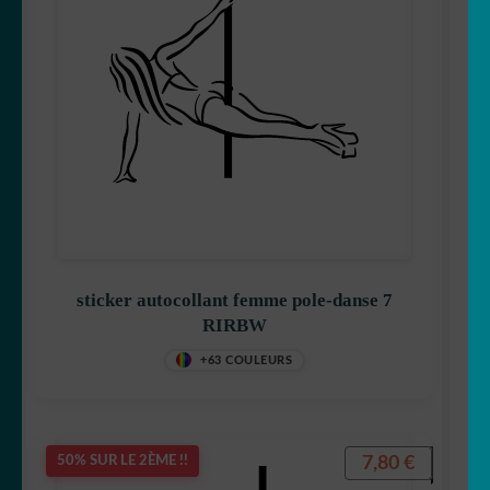
sticker autocollant femme pole-danse 7
RIRBW
+63 COULEURS
7,80
€
50% SUR LE 2ÈME !!