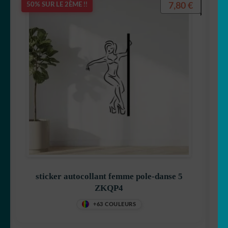
7,80
€
50% SUR LE 2ÈME !!
sticker autocollant femme pole-danse 5
ZKQP4
+63 COULEURS