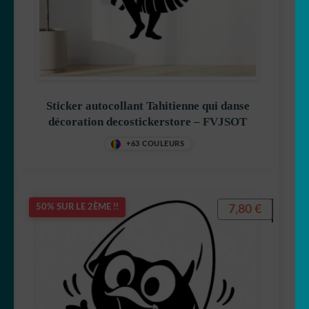
⛱ Plage
💾 Woo Dev
☕ Mugs
Sticker autocollant Tahitienne qui danse
décoration decostickerstore – FVJSOT
💖 Coups de coeur
+63 COULEURS
OUVRIR
🏃 Stickers Sports
LE
7,80
€
50% SUR LE 2ÈME !!
MENU
🏀 Basketball
ENFANT
🤸‍♀️ Danse & gym
⚽️ Football