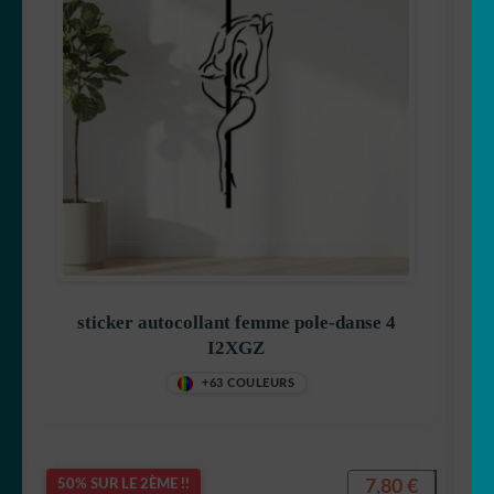
sticker autocollant femme pole-danse 4
I2XGZ
+63 COULEURS
7,80
€
50% SUR LE 2ÈME !!