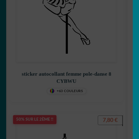
sticker autocollant femme pole-danse 8
CYBWU
+63 COULEURS
7,80
€
50% SUR LE 2ÈME !!