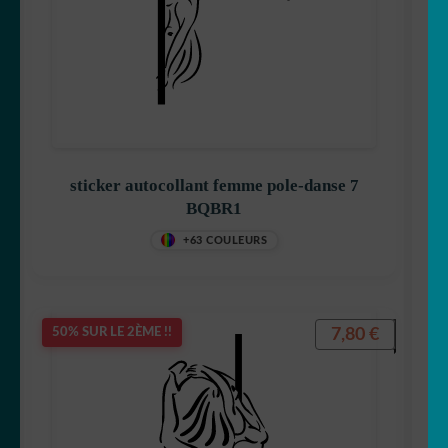
sticker autocollant femme pole-danse 7
BQBR1
+63 COULEURS
7,80
€
50% SUR LE 2ÈME !!