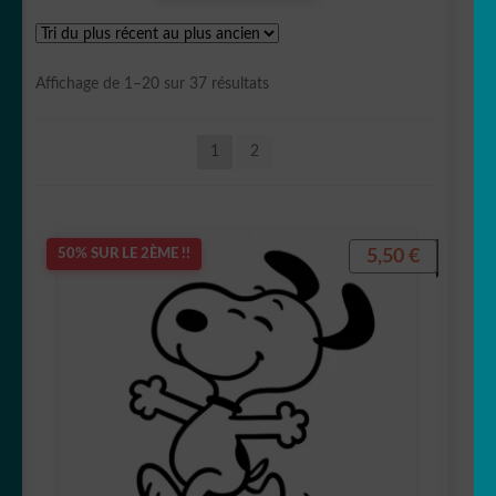
🖋 citations
Trié
Affichage de 1–20 sur 37 résultats
🍽 Cuisine
du
plus
1
2
récent
🛁 Salle de bain
au
plus
🚽 WC
ancien
5,50
€
50% SUR LE 2ÈME !!
👀 Disney
💐 Fleurs & Végétaux
🧟‍♀️ Halloween
Stickers imprimés