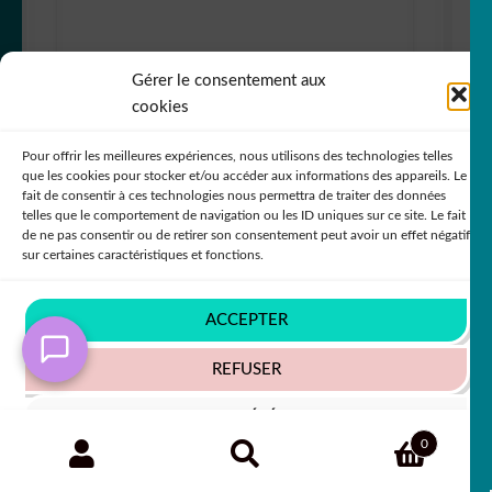
Gérer le consentement aux
cookies
Sticker Autocollant balle danse gymnase
Pour offrir les meilleures expériences, nous utilisons des technologies telles
GYM15578
que les cookies pour stocker et/ou accéder aux informations des appareils. Le
fait de consentir à ces technologies nous permettra de traiter des données
+63 COULEURS
telles que le comportement de navigation ou les ID uniques sur ce site. Le fait
de ne pas consentir ou de retirer son consentement peut avoir un effet négatif
sur certaines caractéristiques et fonctions.
In order to provide you with a better service, our
website is restructuring its languages - Afin de vous
5,50
€
50% SUR LE 2ÈME !!
ACCEPTER
donner un meilleur service, notre site restructure ses
langues
REFUSER
Ignorer
VOIR LES PRÉFÉRENCES
Recherche
RECHERCHE
0
pour :
Politique de cookies
Politique de confidentialité