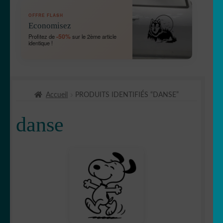
OUVRIR
🛞 Véhicules
OFFRE FLASH
LE
Economisez
MENU
OUVRIR
🐾 Stickers Animaux
-50%
Profitez de
sur le 2ème article
ENFANT
identique !
LE
MENU
OUVRIR
🏡 Stickers décoration maison
ENFANT
LE
MENU
OUVRIR
🛠 Métiers
ENFANT
Accueil
PRODUITS IDENTIFIÉS “DANSE”
LE
MENU
🔴 Gommettes
danse
ENFANT
OUVRIR
⌨️ Stickers Apple/PC
LE
MENU
bob
ENFANT
🧽Buanderie
🤩 Célébrité