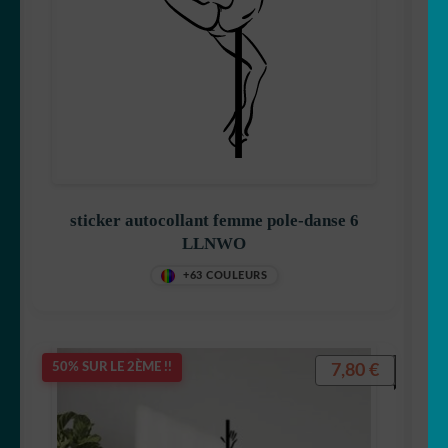
sticker autocollant femme pole-danse 6
LLNWO
+63 COULEURS
7,80
€
50% SUR LE 2ÈME !!