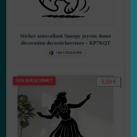
🇫🇷 france
🇯🇵 japon
Sticker autocollant Snoopy joyeux danse
🗻 montagne
décoration decostickerstore – KP7KQT
Origami
+63 COULEURS
Pour vos fenêtres
5,50
€
50% SUR LE 2ÈME !!
❤️St Valentin
☠️ Tête de mort
TOP Marques
Tribal/tatoo