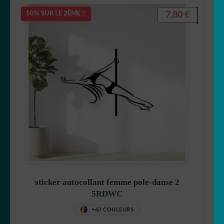
7,80
€
50% SUR LE 2ÈME !!
sticker autocollant femme pole-danse 2
5RDWC
+63 COULEURS