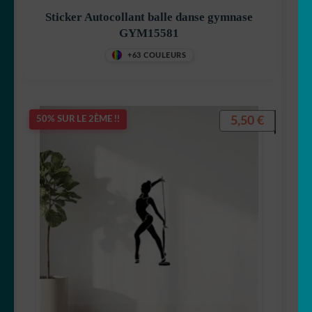
Sticker Autocollant balle danse gymnase
GYM15581
+63 COULEURS
5,50
€
50% SUR LE 2ÈME !!