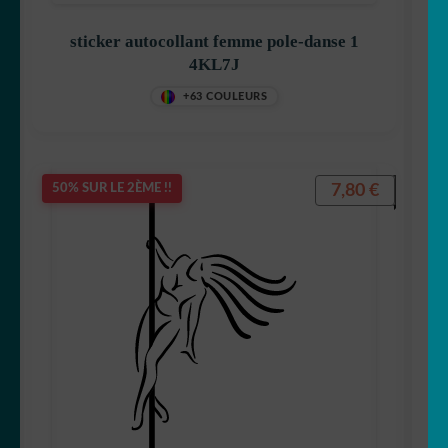
sticker autocollant femme pole-danse 1
4KL7J
+63 COULEURS
7,80
€
50% SUR LE 2ÈME !!