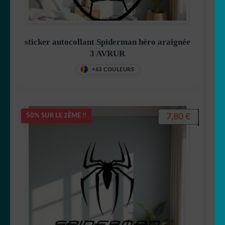
🐒 Singe
sticker autocollant Spiderman héro araignée
🐭 Souris
3 AVRUR
+63 COULEURS
🐯 Tigre
🐢 Tortue
7,80
€
50% SUR LE 2ÈME !!
🐄 Vache
🦓 Zebre
🐾 Stickers Animaux
OUVRIR
🏡 Stickers décoration maison
LE