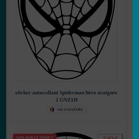
sticker autocollant Spiderman héro araignée
2 GNZ1H
+63 COULEURS
7,80
€
50% SUR LE 2ÈME !!