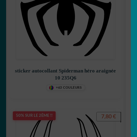
sticker autocollant Spiderman héro araignée
10 235Q6
+63 COULEURS
7,80
€
50% SUR LE 2ÈME !!