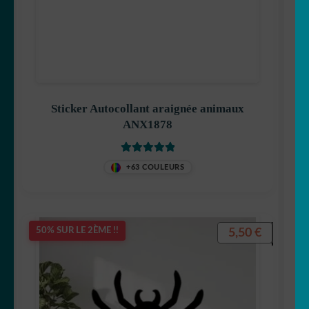
Sticker Autocollant araignée animaux
ANX1878
Note
5
sur 5
+63 COULEURS
5,50
€
50% SUR LE 2ÈME !!