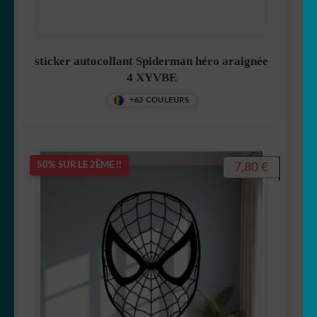
sticker autocollant Spiderman héro araignée
4 XYVBE
+63 COULEURS
7,80
€
50% SUR LE 2ÈME !!