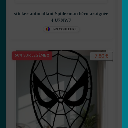
🎣 Poisson/pêche
sticker autocollant Spiderman héro araignée
4 U7NW7
🦋 Papillon
+63 COULEURS
🐼 Panda
🐣 Poule
7,80
€
50% SUR LE 2ÈME !!
🐁 Rat
🦝 Racoon
🦊 Renard
🦈 Requin
🦂 Scorpion