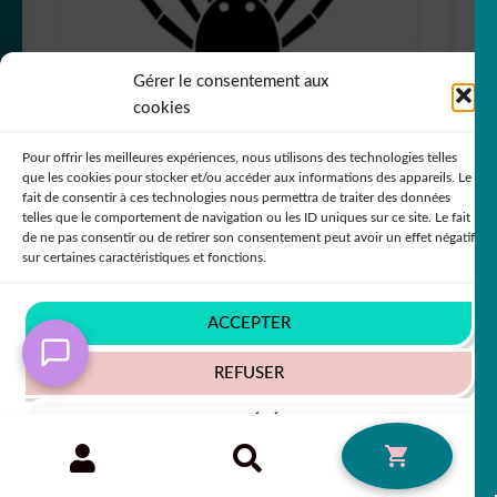
Gérer le consentement aux
cookies
Pour offrir les meilleures expériences, nous utilisons des technologies telles
que les cookies pour stocker et/ou accéder aux informations des appareils. Le
fait de consentir à ces technologies nous permettra de traiter des données
telles que le comportement de navigation ou les ID uniques sur ce site. Le fait
de ne pas consentir ou de retirer son consentement peut avoir un effet négatif
sur certaines caractéristiques et fonctions.
Sticker Autocollant araignée animaux
ANX1874
ACCEPTER
+63 COULEURS
REFUSER
VOIR LES PRÉFÉRENCES
Recherche
RECHERCHE
0
7,80
€
50% SUR LE 2ÈME !!
pour :
Politique de cookies
Politique de confidentialité