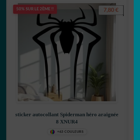
7,80
€
50% SUR LE 2ÈME !!
sticker autocollant Spiderman héro araignée
8 XNUR4
+63 COULEURS