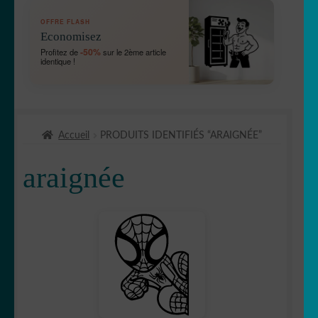
OUVRIR
🛞 Véhicules
OFFRE FLASH
LE
Economisez
MENU
OUVRIR
🐾 Stickers Animaux
-50%
Profitez de
sur le 2ème article
ENFANT
identique !
LE
MENU
🦅 Aigle
ENFANT
🕷 Araignée
Accueil
PRODUITS IDENTIFIÉS “ARAIGNÉE”
🐋 Baleine
araignée
🦆 Canard
🐱 Chat
🦌Cerf
🏹 Chasse