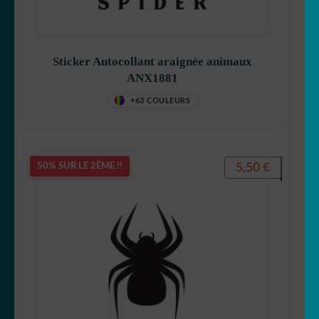
Sticker Autocollant araignée animaux
ANX1881
+63 COULEURS
5,50
€
50% SUR LE 2ÈME !!