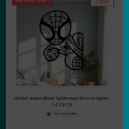
7,80
€
50% SUR LE 2ÈME !!
🦡 cochon d inde
🐿 Ecureuil
🐘 Elephant
🦎 Gecko
🐸 Grenouille
🦔 Hérisson
🦉 Hibou & chouette
sticker autocollant Spiderman héro araignée
5 CCFCD
🐜 Insecte
+63 COULEURS
🦘 Kangourou