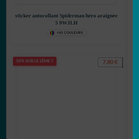
sticker autocollant Spiderman héro araignée
5 9WJLH
+63 COULEURS
7,80
€
50% SUR LE 2ÈME !!