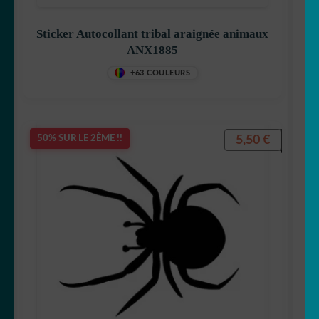
Sticker Autocollant tribal araignée animaux
ANX1885
+63 COULEURS
5,50
€
50% SUR LE 2ÈME !!