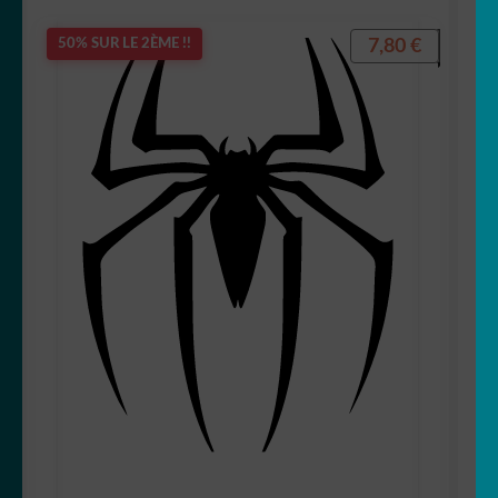
7,80
€
50% SUR LE 2ÈME !!
🐨 koala
🦙 Lama
🐰 Lapin
🦁 Lion
🐺 Loup
🐳 Marin
🦅 Oiseau
🐻 Ours