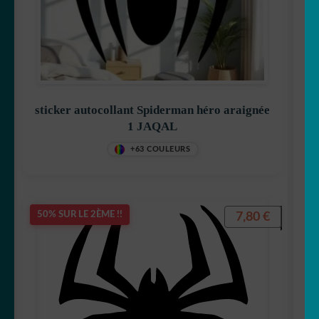
sticker autocollant Spiderman héro araignée
1 JAQAL
+63 COULEURS
7,80
€
50% SUR LE 2ÈME !!