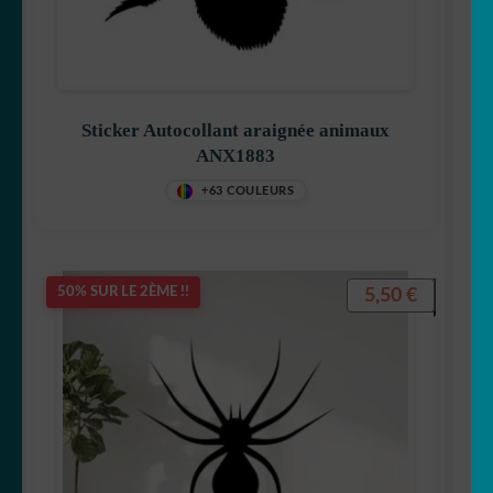
Sticker Autocollant araignée animaux
ANX1883
+63 COULEURS
5,50
€
50% SUR LE 2ÈME !!