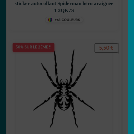
sticker autocollant Spiderman héro araignée
1 3QK7S
+63 COULEURS
5,50
€
50% SUR LE 2ÈME !!