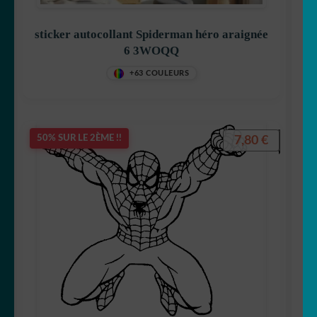
sticker autocollant Spiderman héro araignée
6 3WOQQ
+63 COULEURS
7,80
€
50% SUR LE 2ÈME !!