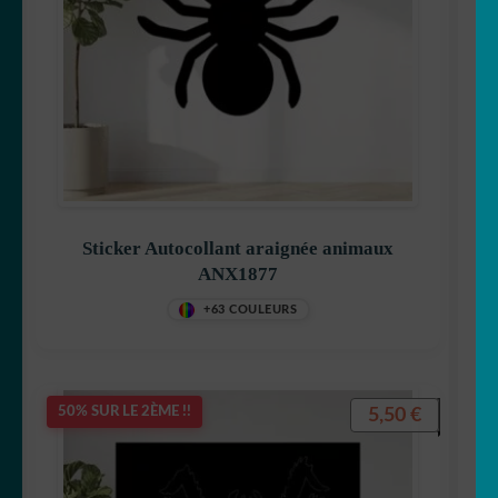
Sticker Autocollant araignée animaux
ANX1877
+63 COULEURS
5,50
€
50% SUR LE 2ÈME !!