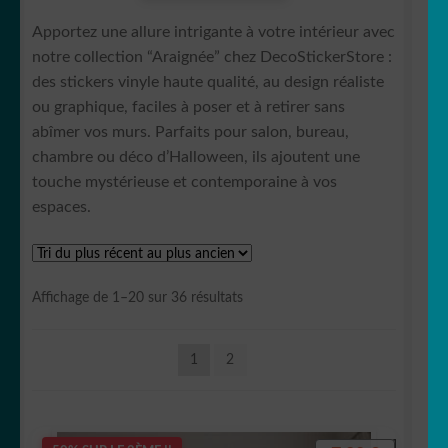
Apportez une allure intrigante à votre intérieur avec
🐛 Chenille
notre collection “Araignée” chez DecoStickerStore :
des stickers vinyle haute qualité, au design réaliste
🐴 Cheval/équidé
ou graphique, faciles à poser et à retirer sans
abîmer vos murs. Parfaits pour salon, bureau,
🐶 Chien
chambre ou déco d’Halloween, ils ajoutent une
touche mystérieuse et contemporaine à vos
🐷Cochon/Sanglier🐗
espaces.
🐊 Crocodile/Aligator
Trié
Affichage de 1–20 sur 36 résultats
🐬 Dauphin
du
plus
🦕 Dinosaure
1
2
récent
au
plus
🐲Dragon
ancien