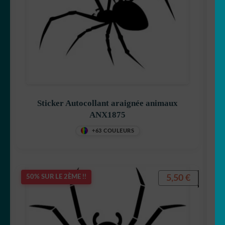
Sticker Autocollant araignée animaux
ANX1875
+63 COULEURS
5,50
€
50% SUR LE 2ÈME !!