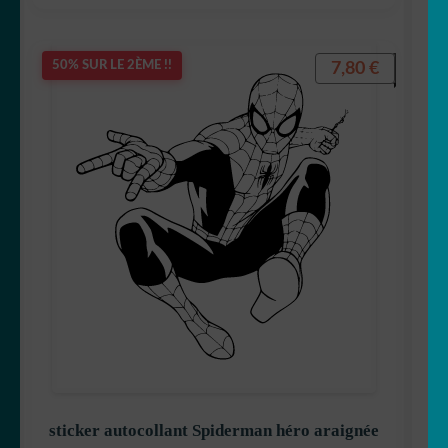
7,80
€
50% SUR LE 2ÈME !!
sticker autocollant Spiderman héro araignée