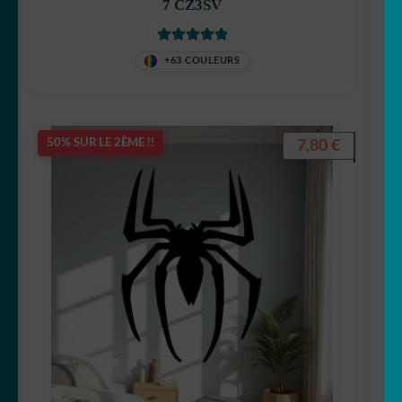
7 CZ3SV
Note
5
sur 5
+63 COULEURS
7,80
€
50% SUR LE 2ÈME !!