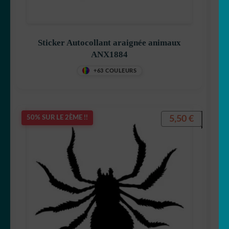
Sticker Autocollant araignée animaux
ANX1884
+63 COULEURS
5,50
€
50% SUR LE 2ÈME !!