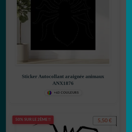
Sticker Autocollant araignée animaux
ANX1876
+63 COULEURS
5,50
€
50% SUR LE 2ÈME !!