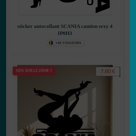
sticker autocollant SCANIA camion sexy 4
IP0H3
+63 COULEURS
7,80
€
50% SUR LE 2ÈME !!