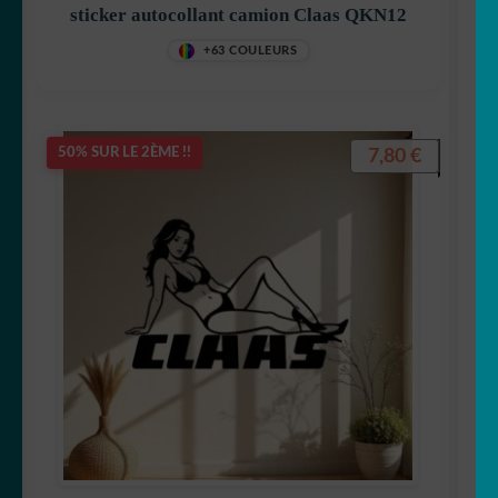
sticker autocollant camion Claas QKN12
+63 COULEURS
7,80
€
50% SUR LE 2ÈME !!