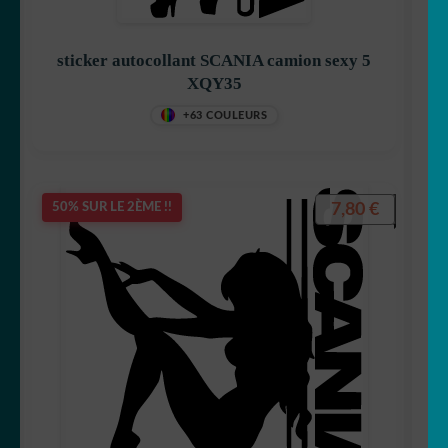
sticker autocollant SCANIA camion sexy 5
XQY35
+63 COULEURS
7,80
€
50% SUR LE 2ÈME !!