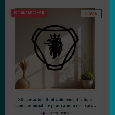
5,50
€
50% SUR LE 2ÈME !!
Sticker autocollant Uniquement le logo
scanna minimaliste pour camion décoration
decostickerstore – KR1ZLK
+63 COULEURS