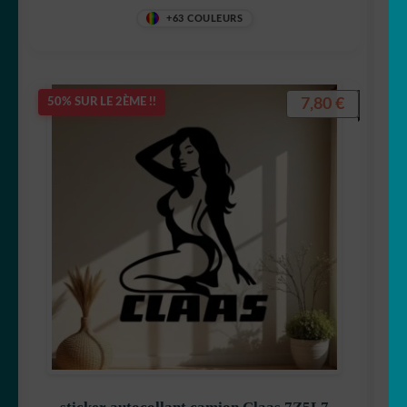
+63 COULEURS
7,80
€
50% SUR LE 2ÈME !!