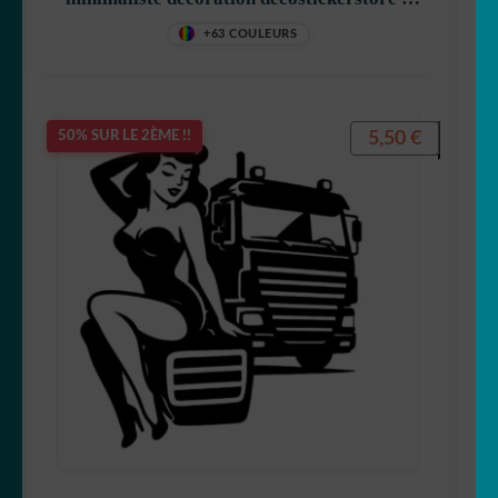
O0Q51O
+63 COULEURS
5,50
€
50% SUR LE 2ÈME !!