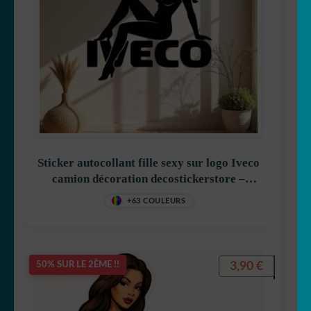
Sticker autocollant fille sexy sur logo Iveco
camion décoration decostickerstore –
VFVJUC
+63 COULEURS
3,90
€
50% SUR LE 2ÈME !!