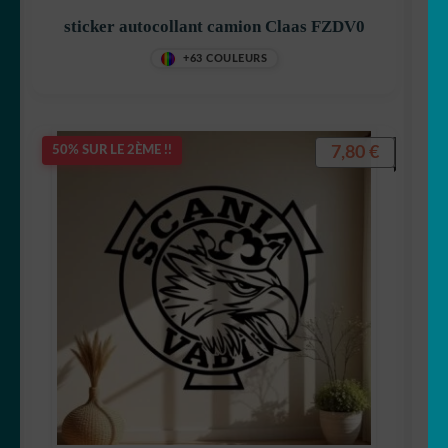
sticker autocollant camion Claas FZDV0
+63 COULEURS
7,80
€
50% SUR LE 2ÈME !!