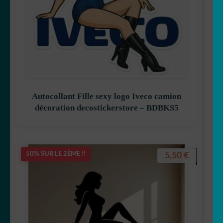
Autocollant Fille sexy logo Iveco camion
décoration decostickerstore – BDBKS5
5,50
€
50% SUR LE 2ÈME !!