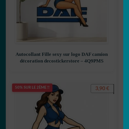
Autocollant Fille sexy sur logo DAF camion
décoration decostickerstore – 4Q9PMS
3,90
€
50% SUR LE 2ÈME !!