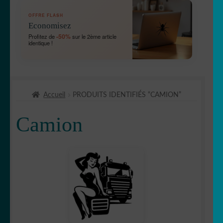
OUVRIR
🛞 Véhicules
OFFRE FLASH
LE
Economisez
MENU
🛻 4X4
-50%
Profitez de
sur le 2ème article
ENFANT
identique !
Bébé à bord
Chien à bord
Accueil
PRODUITS IDENTIFIÉS “CAMION”
Etriers de frein
Camion
OUVRIR
🚘 Auto
LE
MENU
Bandes capot
ENFANT
Bandes
✈ avion