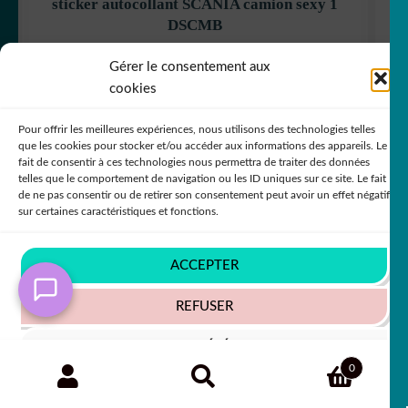
sticker autocollant SCANIA camion sexy 1
DSCMB
+63 COULEURS
Gérer le consentement aux
cookies
Pour offrir les meilleures expériences, nous utilisons des technologies telles
5,50
€
50% SUR LE 2ÈME !!
que les cookies pour stocker et/ou accéder aux informations des appareils. Le
fait de consentir à ces technologies nous permettra de traiter des données
telles que le comportement de navigation ou les ID uniques sur ce site. Le fait
de ne pas consentir ou de retirer son consentement peut avoir un effet négatif
sur certaines caractéristiques et fonctions.
In order to provide you with a better service, our
website is restructuring its languages - Afin de vous
ACCEPTER
donner un meilleur service, notre site restructure ses
langues
REFUSER
Ignorer
VOIR LES PRÉFÉRENCES
Recherche
RECHERCHE
0
pour :
Politique de cookies
Politique de confidentialité