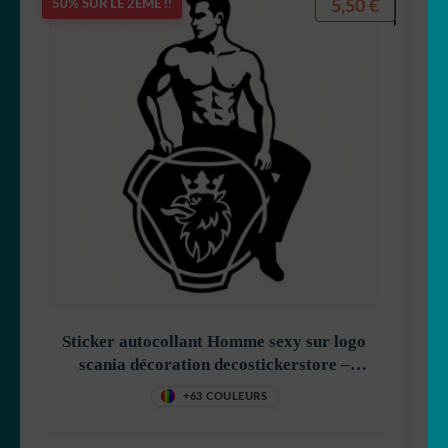
5,50
€
50% SUR LE 2ÈME !!
Sticker autocollant Homme sexy sur logo
scania décoration decostickerstore –
HNLGGL
+63 COULEURS