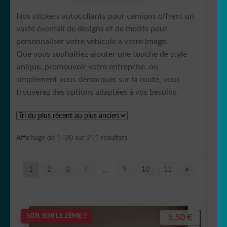
Nos stickers autocollants pour camions offrent un
🚲 Bike/vélo
vaste éventail de designs et de motifs pour
personnaliser votre véhicule à votre image.
Jeune Conducteur
Que vous souhaitiez ajouter une touche de style
unique, promouvoir votre entreprise, ou
OUVRIR
🚚 Camion
simplement vous démarquer sur la route, vous
LE
trouverez des options adaptées à vos besoins.
MENU
🚍 Camping car
ENFANT
OUVRIR
🏍️ Moto
Trié
Affichage de 1–20 sur 211 résultats
LE
du
MENU
🚘 JDM
plus
ENFANT
1
2
3
4
…
9
10
11
récent
⚓️ Stickers Nautique
au
plus
ancien
OUVRIR
🐾 Stickers Animaux
5,50
€
50% SUR LE 2ÈME !!
LE