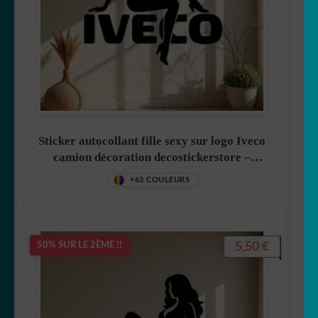
Sticker autocollant fille sexy sur logo Iveco
camion décoration decostickerstore –
K5V1ZG
+63 COULEURS
5,50
€
50% SUR LE 2ÈME !!