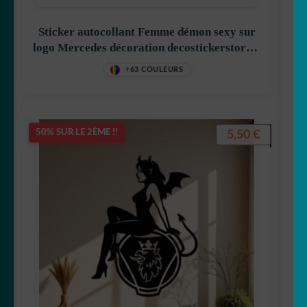
Sticker autocollant Femme démon sexy sur
logo Mercedes décoration decostickerstore –
9UJTZO
+63 COULEURS
5,50
€
50% SUR LE 2ÈME !!