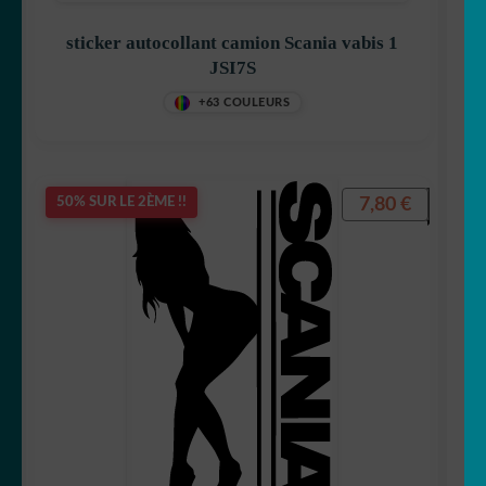
sticker autocollant camion Scania vabis 1
JSI7S
+63 COULEURS
7,80
€
50% SUR LE 2ÈME !!