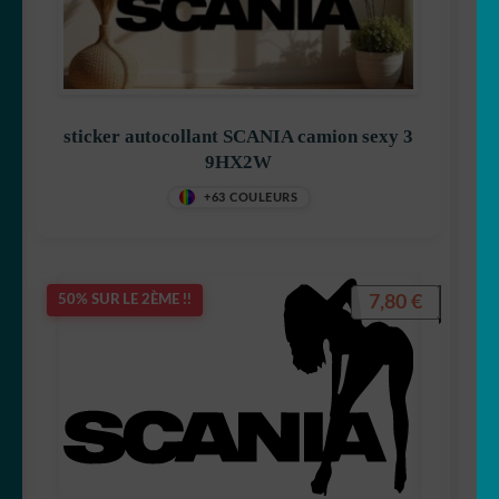
sticker autocollant SCANIA camion sexy 3
9HX2W
+63 COULEURS
7,80
€
50% SUR LE 2ÈME !!