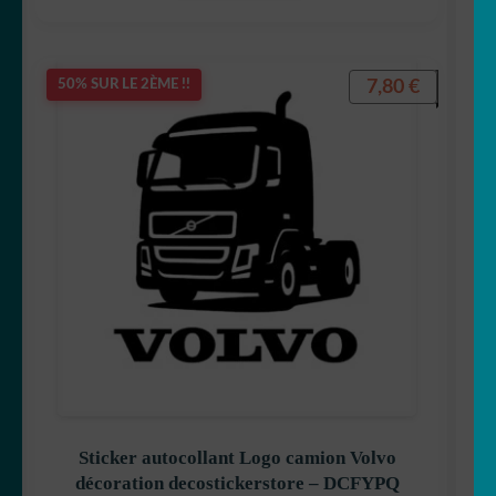
7,80
€
50% SUR LE 2ÈME !!
Sticker autocollant Logo camion Volvo
décoration decostickerstore – DCFYPQ