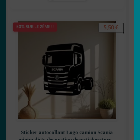
5,50
€
50% SUR LE 2ÈME !!
Sticker autocollant Logo camion Scania
minimaliste décoration decostickerstore –