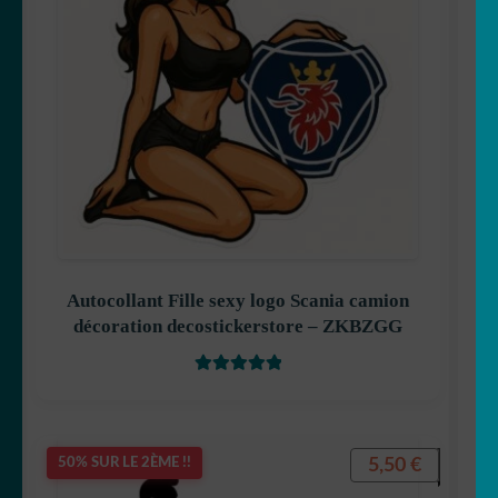
Autocollant Fille sexy logo Scania camion
décoration decostickerstore – ZKBZGG
Note
5
sur 5
5,50
€
50% SUR LE 2ÈME !!