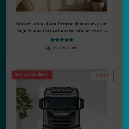
Sticker autocollant Femme démon sexy sur
logo Scania décoration decostickerstore –
KGSCKS
Note
5
sur 5
+63 COULEURS
3,90
€
50% SUR LE 2ÈME !!