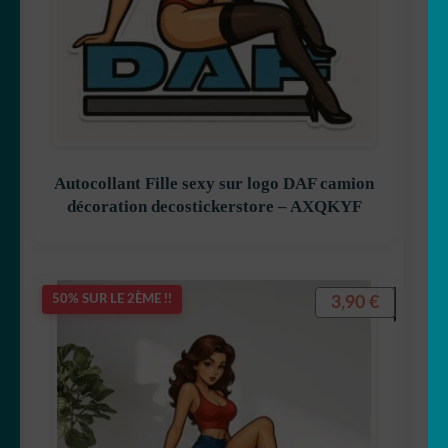
Autocollant Fille sexy sur logo DAF camion
décoration decostickerstore – AXQKYF
3,90
€
50% SUR LE 2ÈME !!