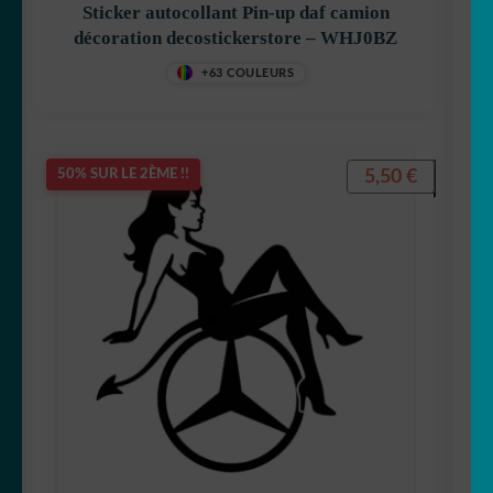
Sticker autocollant Pin-up daf camion
décoration decostickerstore – WHJ0BZ
+63 COULEURS
5,50
€
50% SUR LE 2ÈME !!