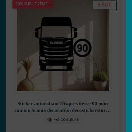
ENFANT
5,50
€
50% SUR LE 2ÈME !!
Sticker autocollant Disque vitesse 90 pour
camion Scania décoration decostickerstore –
XPVG6Z
+63 COULEURS