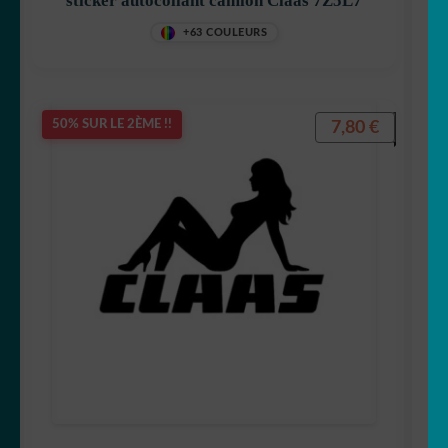
sticker autocollant camion Claas 7Z5L7
+63 COULEURS
7,80
€
50% SUR LE 2ÈME !!