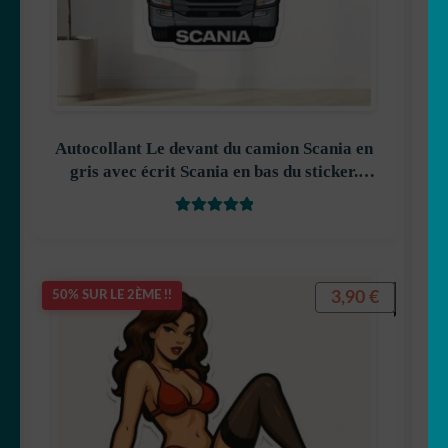
Autocollant Le devant du camion Scania en
gris avec écrit Scania en bas du sticker.
décoration decostickerstore – S56YH6
Note
5
sur 5
3,90
€
50% SUR LE 2ÈME !!