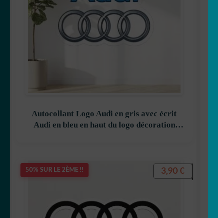
Autocollant Logo Audi en gris avec écrit
Audi en bleu en haut du logo décoration
decostickerstore – O9MPXV
3,90
€
50% SUR LE 2ÈME !!