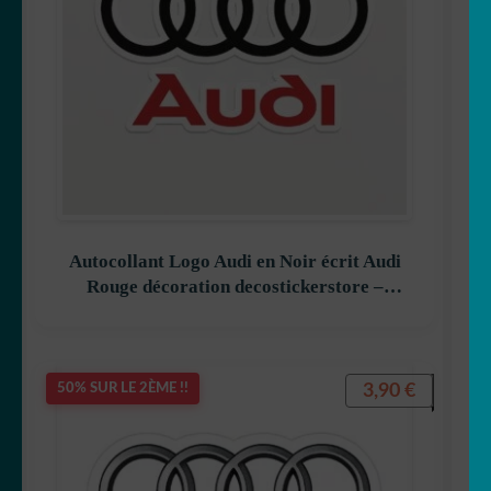
Autocollant Logo Audi en Noir écrit Audi
Rouge décoration decostickerstore –
DCW5C1
3,90
€
50% SUR LE 2ÈME !!