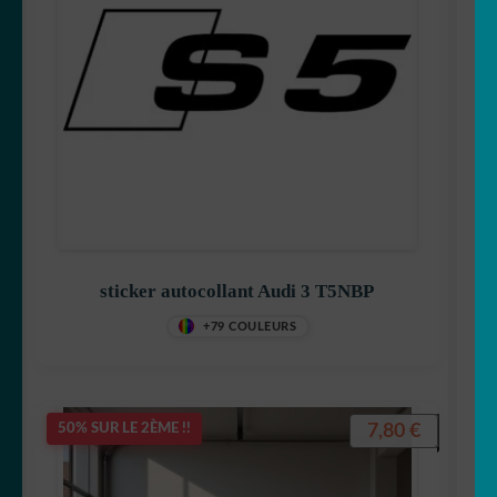
sticker autocollant Audi 3 T5NBP
+79 COULEURS
7,80
€
50% SUR LE 2ÈME !!