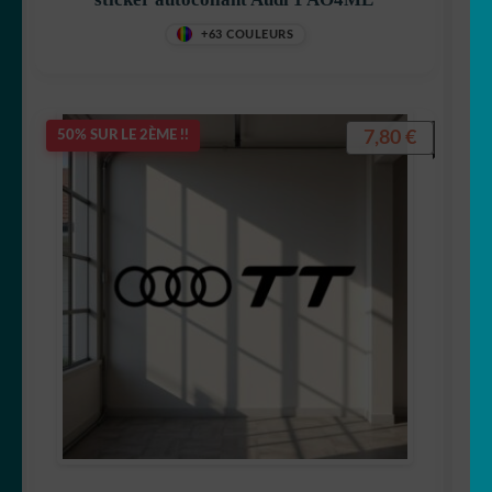
+63 COULEURS
7,80
€
50% SUR LE 2ÈME !!