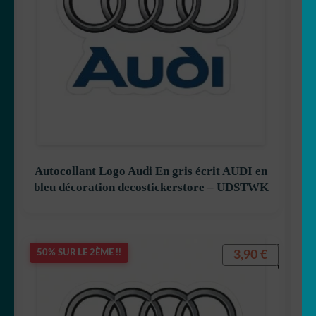
Autocollant Logo Audi En gris écrit AUDI en
bleu décoration decostickerstore – UDSTWK
3,90
€
50% SUR LE 2ÈME !!