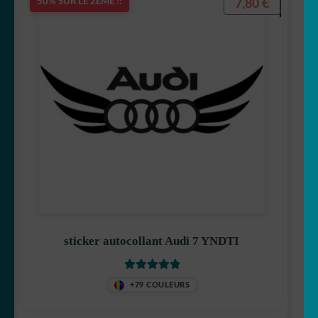
7,80
€
50% SUR LE 2ÈME !!
sticker autocollant Audi 7 YNDTI
Note
5
sur 5
+79 COULEURS