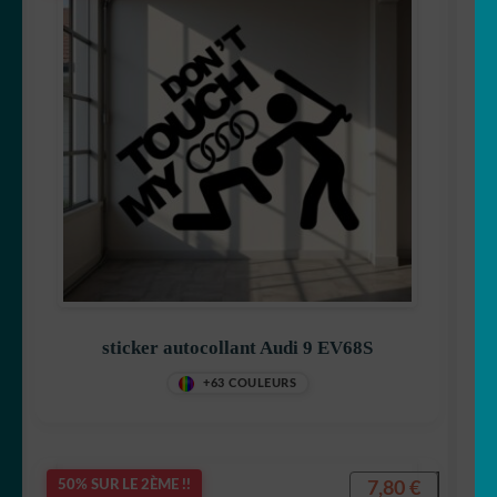
sticker autocollant Audi 9 EV68S
+63 COULEURS
7,80
€
50% SUR LE 2ÈME !!