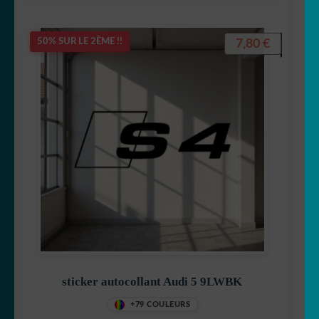
7,80
€
50% SUR LE 2ÈME !!
sticker autocollant Audi 5 9LWBK
+79 COULEURS