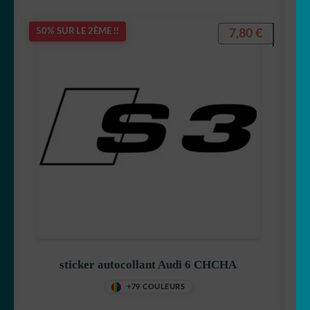
7,80
€
50% SUR LE 2ÈME !!
sticker autocollant Audi 6 CHCHA
+79 COULEURS