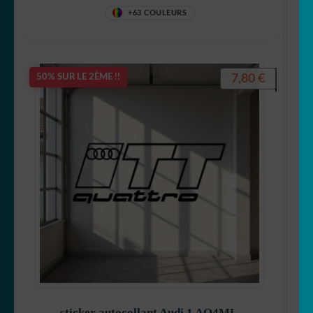
+63 COULEURS
7,80
€
50% SUR LE 2ÈME !!
sticker autocollant Audi 1 AO4ML