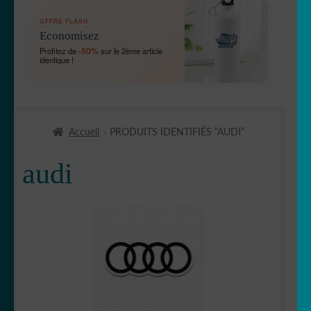
OUVRIR
🛞 Véhicules
OFFRE FLASH
LE
Economisez
MENU
🛻 4X4
-50%
Profitez de
sur le 2ème article
ENFANT
identique !
Bébé à bord
Chien à bord
Accueil
PRODUITS IDENTIFIÉS “AUDI”
Etriers de frein
audi
OUVRIR
🚘 Auto
LE
MENU
Abarth
ENFANT
Acura
Alfa romeo