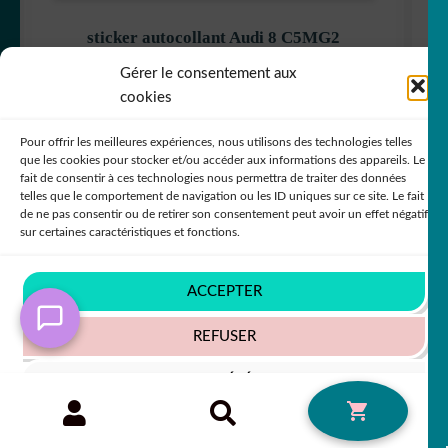
sticker autocollant Audi 8 C5MG2
+63 COULEURS
Gérer le consentement aux
cookies
Pour offrir les meilleures expériences, nous utilisons des technologies telles
que les cookies pour stocker et/ou accéder aux informations des appareils. Le
7,80
€
50% SUR LE 2ÈME !!
fait de consentir à ces technologies nous permettra de traiter des données
telles que le comportement de navigation ou les ID uniques sur ce site. Le fait
de ne pas consentir ou de retirer son consentement peut avoir un effet négatif
sur certaines caractéristiques et fonctions.
In order to provide you with a better service, our
website is restructuring its languages - Afin de vous
ACCEPTER
donner un meilleur service, notre site restructure ses
langues
REFUSER
Ignorer
VOIR LES PRÉFÉRENCES
Recherche
RECHERCHE
0
pour :
Politique de cookies
Politique de confidentialité