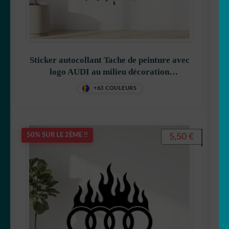
Fiat
Ford
Sticker autocollant Tache de peinture avec
GMC
logo AUDI au milieu décoration
decostickerstore – FEUCML
Honda auto
+63 COULEURS
Jaguar
5,50
€
50% SUR LE 2ÈME !!
Maserati
Mercedes
Nissan
Opel