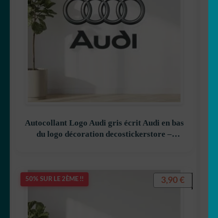
Autocollant Logo Audi gris écrit Audi en bas
du logo décoration decostickerstore –
JNODX1
3,90
€
50% SUR LE 2ÈME !!