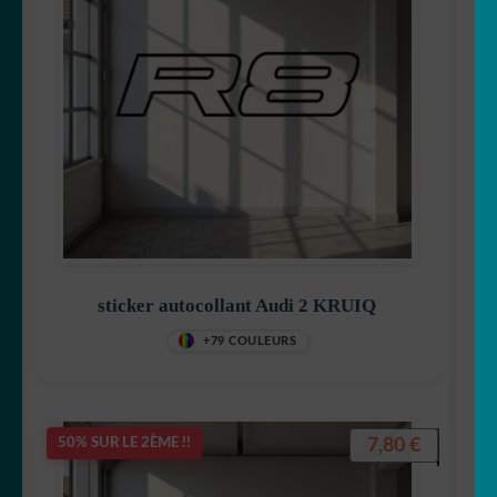
sticker autocollant Audi 2 KRUIQ
+79 COULEURS
7,80
€
50% SUR LE 2ÈME !!