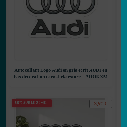
Autocollant Logo Audi en gris écrit AUDI en
bas décoration decostickerstore – AHOKXM
3,90
€
50% SUR LE 2ÈME !!