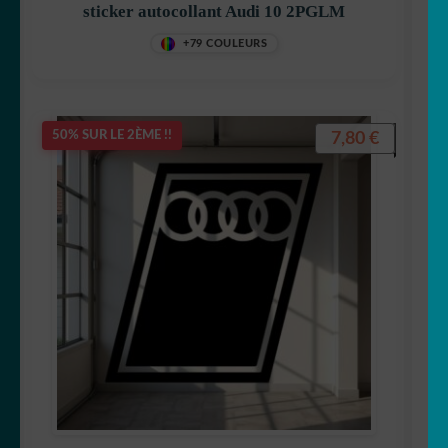
sticker autocollant Audi 10 2PGLM
+79 COULEURS
7,80
€
50% SUR LE 2ÈME !!