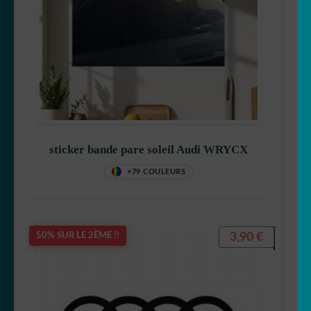
MENU
Générateur de sticker
ENFANT
☕ Mugs
Fait au Japon 🇯🇵
OUVRIR
Votre espace
LE
sticker bande pare soleil Audi WRYCX
MENU
+79 COULEURS
ENFANT
3,90
€
50% SUR LE 2ÈME !!