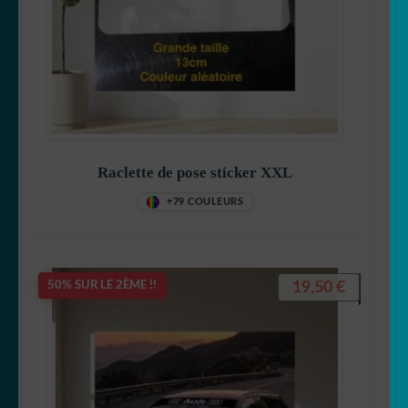
Volvo
warning
Bandes capot
Bandes
Raclette de pose sticker XXL
+79 COULEURS
✈ avion
🚲 Bike/vélo
19,50
€
50% SUR LE 2ÈME !!
Jeune Conducteur
OUVRIR
🚚 Camion
LE
MENU
🚍 Camping car