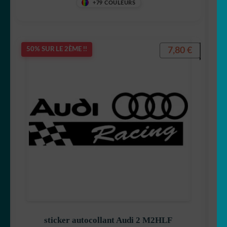
+79 COULEURS
7,80
€
50% SUR LE 2ÈME !!
sticker autocollant Audi 2 M2HLF