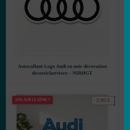
Autocollant Logo Audi en noir décoration
decostickerstore – NIRHGT
3,90
€
50% SUR LE 2ÈME !!