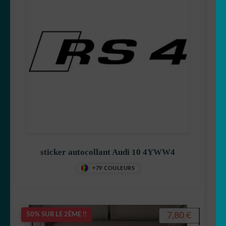
sticker autocollant Audi 10 4YWW4
+79 COULEURS
7,80
€
50% SUR LE 2ÈME !!