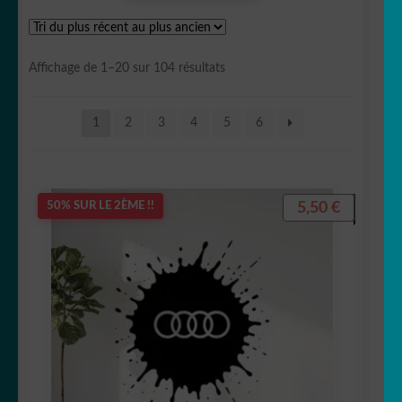
Audi
Trié
Affichage de 1–20 sur 104 résultats
BMW
du
plus
1
2
3
4
5
6
récent
Chevrolet
au
plus
Circuit Automobile
ancien
5,50
€
50% SUR LE 2ÈME !!
Citroën
Cupra
Dodge
Ferrari