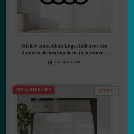
Peugeot
Polestar
Porsche
Sticker autocollant Logo Audi avec des
flammes décoration decostickerstore –
69IQXR
Renault
+63 COULEURS
Rétroviseurs
4,99
€
50% SUR LE 2ÈME !!
Seat
Tesla
Volkswagen