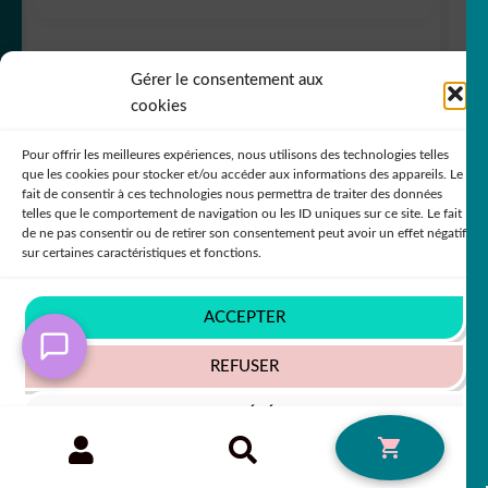
Gérer le consentement aux
5,50
€
50% SUR LE 2ÈME !!
cookies
Pour offrir les meilleures expériences, nous utilisons des technologies telles
que les cookies pour stocker et/ou accéder aux informations des appareils. Le
fait de consentir à ces technologies nous permettra de traiter des données
telles que le comportement de navigation ou les ID uniques sur ce site. Le fait
de ne pas consentir ou de retirer son consentement peut avoir un effet négatif
sur certaines caractéristiques et fonctions.
Sticker Autocollant elephant tribal animaux
ACCEPTER
ANI18746
REFUSER
+63 COULEURS
VOIR LES PRÉFÉRENCES
Recherche
RECHERCHE
0
pour :
Politique de cookies
Politique de confidentialité
5,50
€
50% SUR LE 2ÈME !!