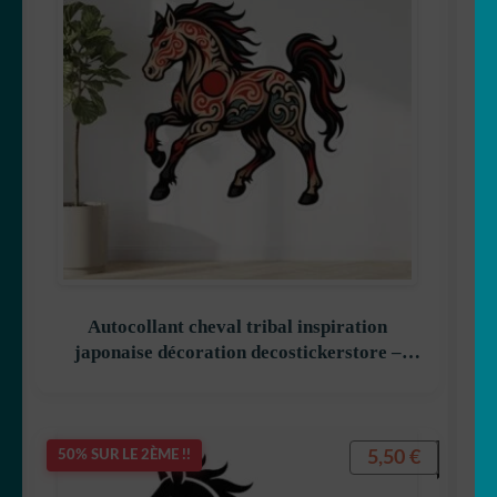
Autocollant cheval tribal inspiration
japonaise décoration decostickerstore –
WM58WQ
5,50
€
50% SUR LE 2ÈME !!