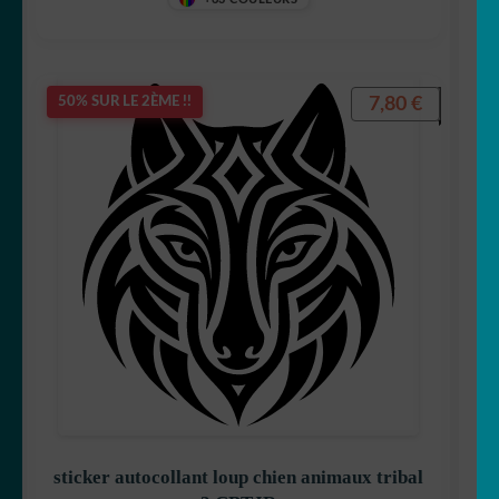
7,80
€
50% SUR LE 2ÈME !!
sticker autocollant loup chien animaux tribal