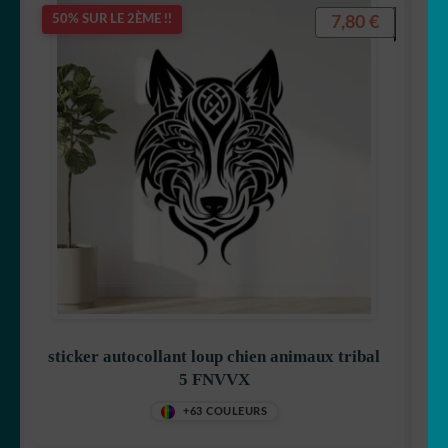
7,80
€
50% SUR LE 2ÈME !!
sticker autocollant loup chien animaux tribal
5 FNVVX
+63 COULEURS