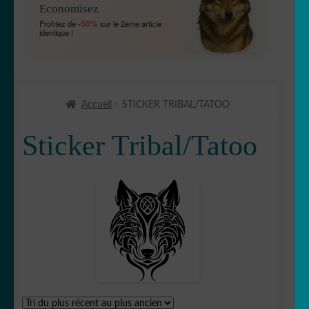
Economisez
MENU
OUVRIR
🐾 Stickers Animaux
-50%
Profitez de
sur le 2ème article
ENFANT
identique !
LE
MENU
OUVRIR
🏡 Stickers décoration maison
ENFANT
LE
MENU
OUVRIR
🛠 Métiers
ENFANT
Accueil
STICKER TRIBAL/TATOO
LE
MENU
🔴 Gommettes
Sticker Tribal/Tatoo
ENFANT
OUVRIR
⌨️ Stickers Apple/PC
LE
MENU
bob
ENFANT
🧽Buanderie
🤩 Célébrité