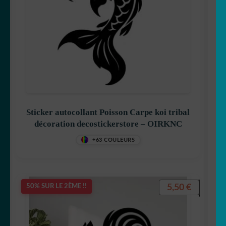
Sticker autocollant Poisson Carpe koi tribal
décoration decostickerstore – OIRKNC
+63 COULEURS
5,50
€
50% SUR LE 2ÈME !!