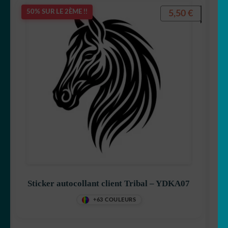
5,50
€
50% SUR LE 2ÈME !!
Sticker autocollant client Tribal – YDKA07
+63 COULEURS