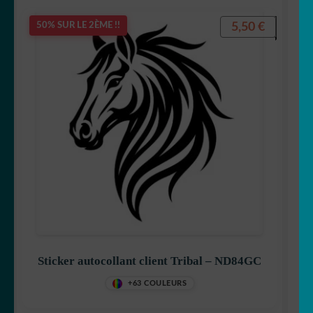
5,50
€
50% SUR LE 2ÈME !!
Sticker autocollant client Tribal – ND84GC
+63 COULEURS