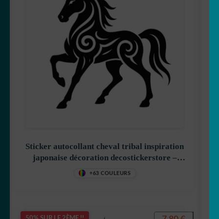
Sticker autocollant cheval tribal inspiration
japonaise décoration decostickerstore –
GQGRTG
+63 COULEURS
50% SUR LE 2ÈME !!