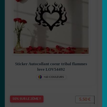
Sticker Autocollant coeur tribal flammes
love LOV54492
+63 COULEURS
5,50
€
50% SUR LE 2ÈME !!