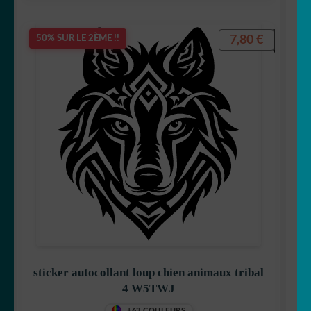
7,80
€
50% SUR LE 2ÈME !!
sticker autocollant loup chien animaux tribal
4 W5TWJ
+63 COULEURS