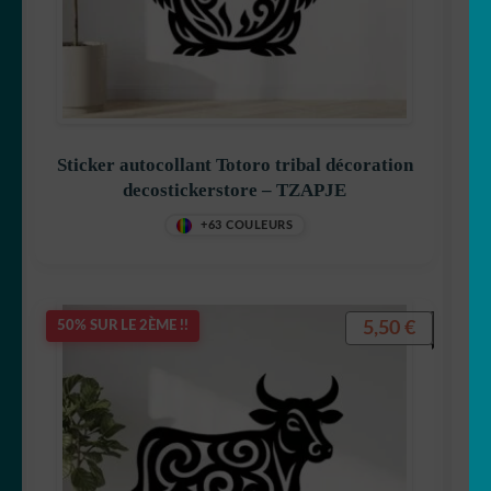
ENFANT
☕ Mugs
Fait au Japon 🇯🇵
OUVRIR
Votre espace
Sticker autocollant Totoro tribal décoration
LE
decostickerstore – TZAPJE
MENU
+63 COULEURS
ENFANT
5,50
€
50% SUR LE 2ÈME !!