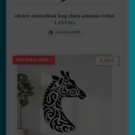
sticker autocollant loup chien animaux tribal
1 1VV1G
+63 COULEURS
5,50
€
50% SUR LE 2ÈME !!