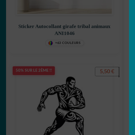
Sticker Autocollant girafe tribal animaux
ANI1046
+63 COULEURS
5,50
€
50% SUR LE 2ÈME !!