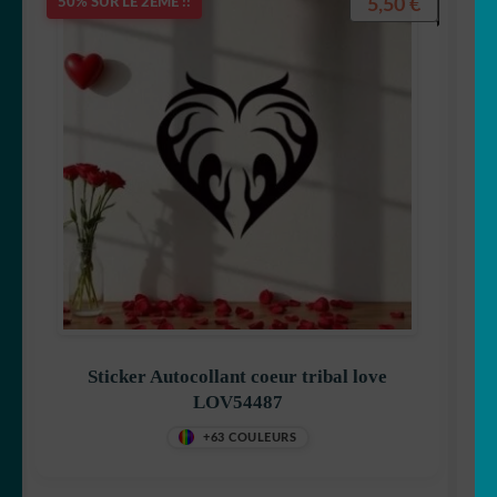
5,50
€
50% SUR LE 2ÈME !!
Sticker Autocollant coeur tribal love
LOV54487
+63 COULEURS