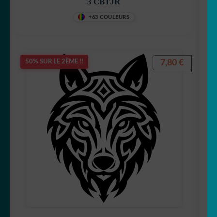
3 CBTJR
+63 COULEURS
7,80
€
50% SUR LE 2ÈME !!