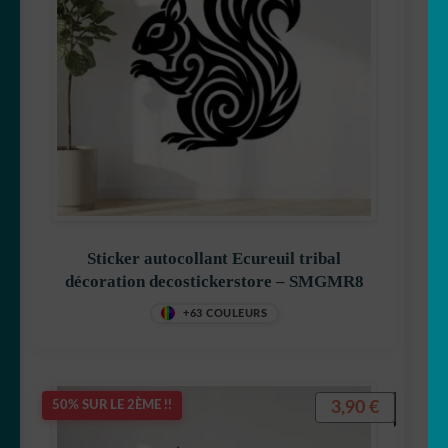
Sticker autocollant Ecureuil tribal
décoration decostickerstore – SMGMR8
+63 COULEURS
3,90
€
50% SUR LE 2ÈME !!