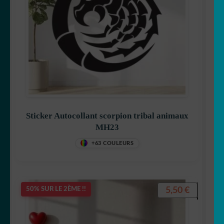
Sticker Autocollant scorpion tribal animaux
MH23
+63 COULEURS
5,50
€
50% SUR LE 2ÈME !!