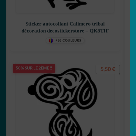
🇯🇵 japon
Sticker autocollant Calimero tribal
🗻 montagne
décoration decostickerstore – QK8TIF
Origami
+63 COULEURS
Pour vos fenêtres
5,50
€
50% SUR LE 2ÈME !!
❤️St Valentin
☠️ Tête de mort
TOP Marques
Tribal/tatoo