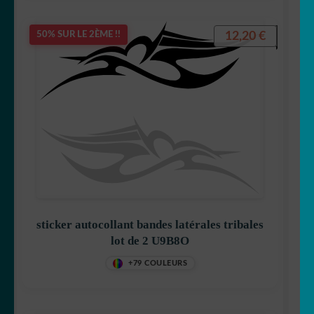
12,20
€
50% SUR LE 2ÈME !!
sticker autocollant bandes latérales tribales
lot de 2 U9B8O
+79 COULEURS