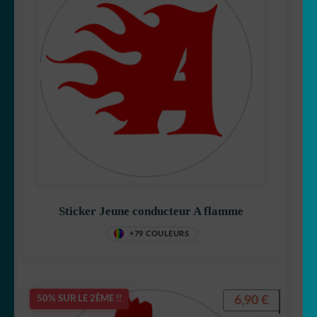
Sticker Jeune conducteur A flamme
+79 COULEURS
6,90
€
50% SUR LE 2ÈME !!