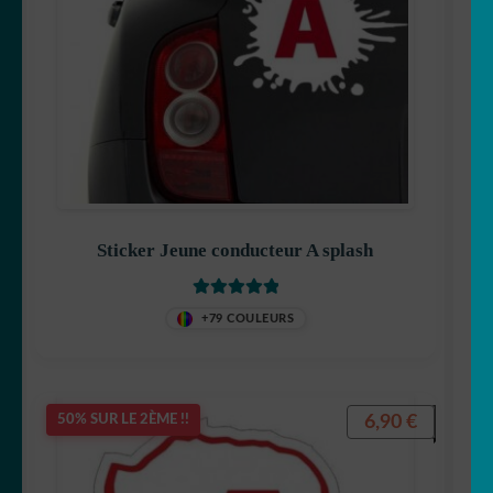
Sticker Jeune conducteur A splash
Note
5
sur 5
+79 COULEURS
6,90
€
50% SUR LE 2ÈME !!