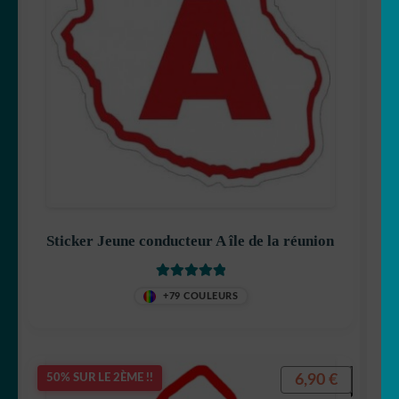
Sticker Jeune conducteur A île de la réunion
Note
5.00
sur
+79 COULEURS
5
6,90
€
50% SUR LE 2ÈME !!