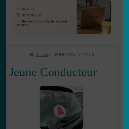
OUVRIR
🛞 Véhicules
OFFRE FLASH
LE
Economisez
MENU
🛻 4X4
-50%
Profitez de
sur le 2ème article
ENFANT
identique !
Bébé à bord
Chien à bord
Accueil
JEUNE CONDUCTEUR
Etriers de frein
Jeune Conducteur
OUVRIR
🚘 Auto
LE
MENU
Bandes capot
ENFANT
Bandes
✈ avion