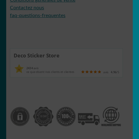
Contactez nous
faq-questions-frequentes
Deco Sticker Store
2434
avis
ce que disent nos clients et clientes
avis
4.96
/5