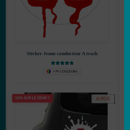
Sticker Jeune conducteur A trash
Note
5
sur 5
+79 COULEURS
6,90
€
50% SUR LE 2ÈME !!