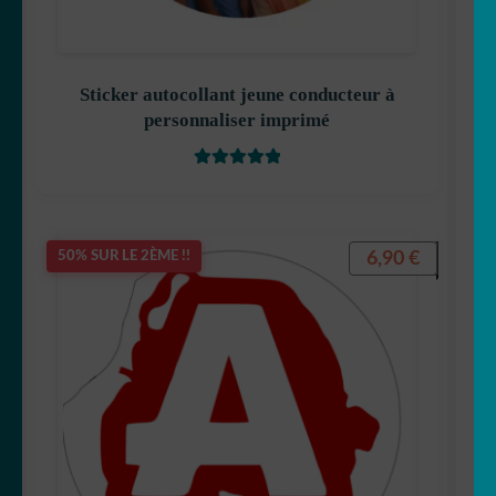
ENFANT
Sticker autocollant jeune conducteur à
personnaliser imprimé
Note
5.00
sur
5
6,90
€
50% SUR LE 2ÈME !!