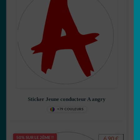
Sticker Jeune conducteur A angry
+79 COULEURS
6,90
€
50% SUR LE 2ÈME !!