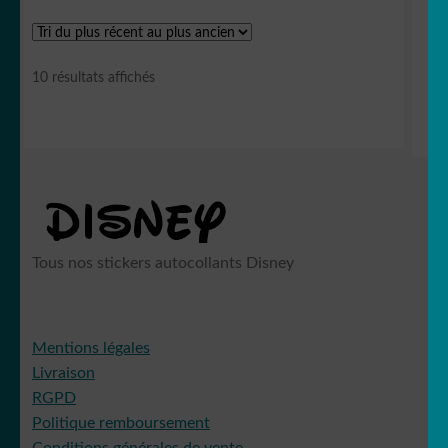
Trié
10 résultats affichés
du
plus
récent
au
plus
ancien
Tous nos stickers autocollants Disney
Mentions légales
Livraison
RGPD
Politique remboursement
Conditions générales de vente