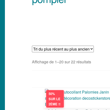
Trié
Affichage de 1–20 sur 22 résultats
du
plus
récent
au
plus
50%
ancien
SUR LE
2ÈME !!