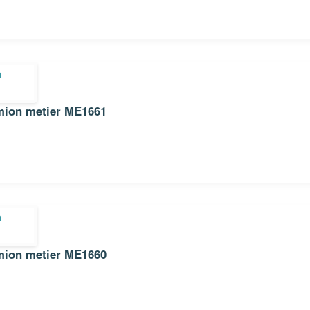
Sticker Autocollant pompier camion metier ME1661
Sticker Autocollant pompier camion metier ME1660