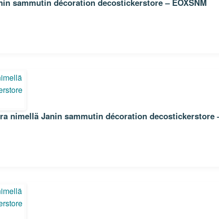
anin sammutin décoration decostickerstore – EOXSNM
rra nimellä Janin sammutin décoration decostickerstore