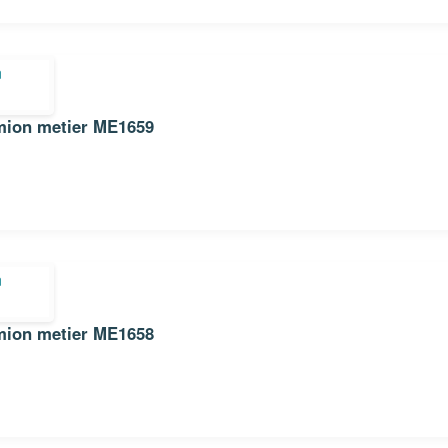
Sticker Autocollant pompier camion metier ME1659
Sticker Autocollant pompier camion metier ME1658