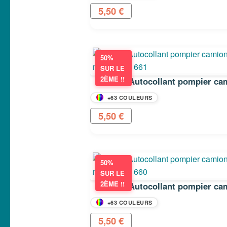
5,50
€
50%
SUR LE
2ÈME !!
+63 COULEURS
5,50
€
50%
SUR LE
2ÈME !!
+63 COULEURS
5,50
€