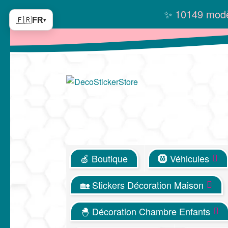
✨
10149 modè
🇫🇷
FR
▾
Aller
Aller
à
au
la
contenu
navigation
🍏 Boutique
🛞 Véhicules
🏡 Stickers Décoration Maison
🐣 Décoration Chambre Enfants