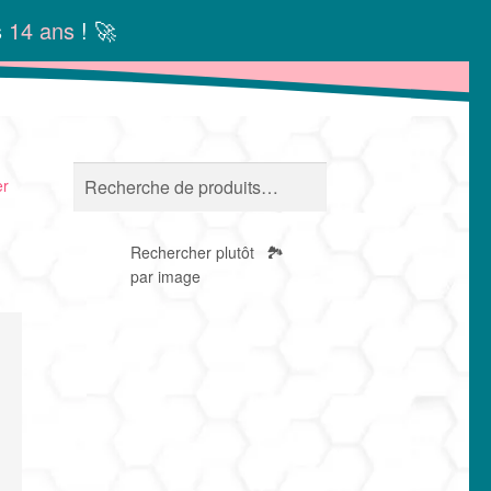
s
14 ans
! 🚀
Recherche
RECHERCHE
er
pour :
Rechercher plutôt
🏞️
par image