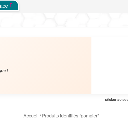
pace
que !
sticker autoc
Accueil
/
Produits identifiés “pompier”