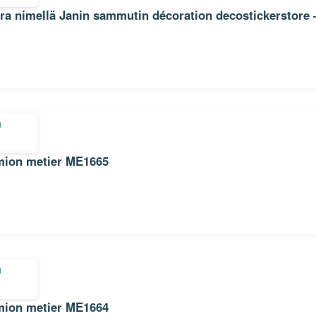
arra nimellä Janin sammutin décoration decostickerstor
Sticker Autocollant pompier camion metier ME1665
Sticker Autocollant pompier camion metier ME1664