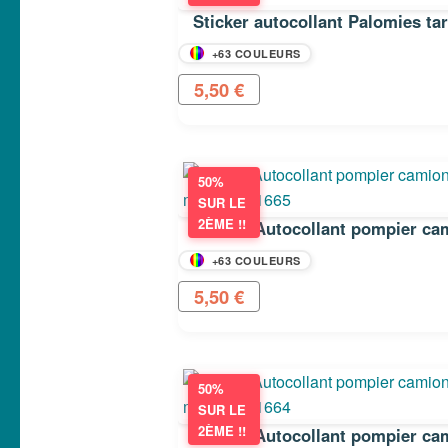
Sticker autocollant Palomies t
+63 COULEURS
5,50
€
50%
SUR LE
2ÈME !!
+63 COULEURS
5,50
€
50%
SUR LE
2ÈME !!