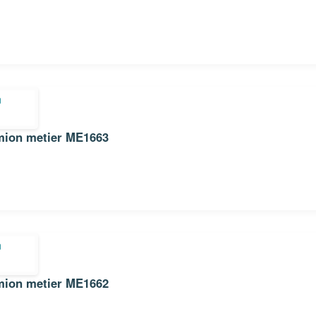
Sticker Autocollant pompier camion metier ME1663
Sticker Autocollant pompier camion metier ME1662