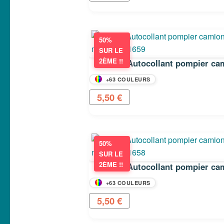
50%
SUR LE
2ÈME !!
+63 COULEURS
5,50
€
50%
SUR LE
2ÈME !!
+63 COULEURS
5,50
€