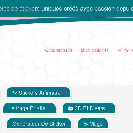
les de stickers
uniques créés avec passion depui
📞0582925153
MON COMPTE
🛒 Pani
🐾 Stickers Animaux
Lettrage Et Kits
🖨 3D Et Divers
Générateur De Sticker
☕ Mugs