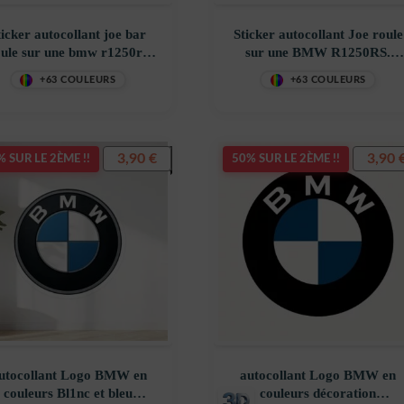
ticker autocollant joe bar
Sticker autocollant Joe roule
oule sur une bmw r1250rs
sur une BMW R1250RS.
avec top-case décoration
décoration decostickerstore 
+63 COULEURS
+63 COULEURS
costickerstore – SF0MMA
KTTU3W
3,90
€
3,90
 SUR LE 2ÈME !!
50% SUR LE 2ÈME !!
utocollant Logo BMW en
autocollant Logo BMW en
couleurs Bl1nc et bleu
couleurs décoration