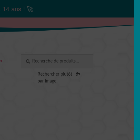
s
14 ans
! 🚀
Recherche
RECHERCHE
er
pour :
Rechercher plutôt
🏞️
par image