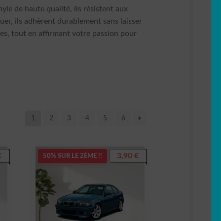
e de haute qualité, ils résistent aux
uer, ils adhèrent durablement sans laisser
les, tout en affirmant votre passion pour
1
2
3
4
5
6
€
3,90
€
50% SUR LE 2ÈME !!