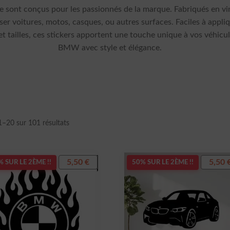
sont conçus pour les passionnés de la marque. Fabriqués en vinyl
ser voitures, motos, casques, ou autres surfaces. Faciles à appliq
t tailles, ces stickers apportent une touche unique à vos véhicu
BMW avec style et élégance.
Trié
1–20 sur 101 résultats
du
plus
récent
5,50
€
5,50
 SUR LE 2ÈME !!
50% SUR LE 2ÈME !!
au
plus
ancien