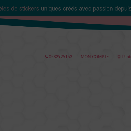
les de stickers
uniques créés avec passion depui
📞0582925153
MON COMPTE
🛒 Pani