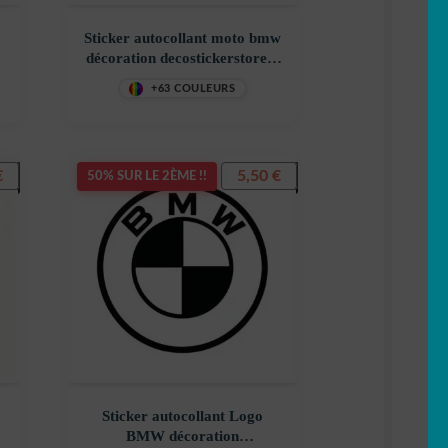
Sticker autocollant moto bmw
décoration decostickerstore –
–
KAZVPR
+63 COULEURS
€
5,50
€
50% SUR LE 2ÈME !!
Sticker autocollant Logo
BMW décoration