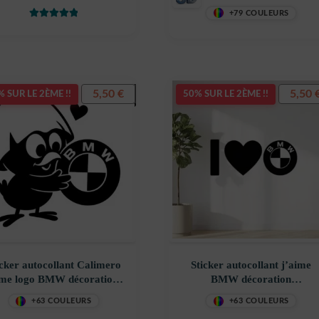
oration decostickerstore –
decostickerstore – OOK3DT
+79 COULEURS
TWGABD
Note
5
sur 5
5,50
€
5,50
 SUR LE 2ÈME !!
50% SUR LE 2ÈME !!
icker autocollant Calimero
Sticker autocollant j’aime
me logo BMW décoration
BMW décoration
costickerstore – NEKIKP
decostickerstore – TKNRD7
+63 COULEURS
+63 COULEURS