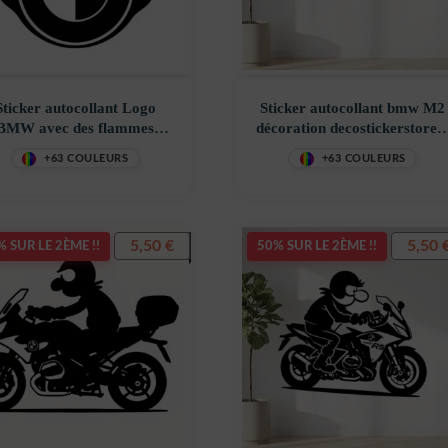
Sticker autocollant Logo
Sticker autocollant bmw M2
BMW avec des flammes
décoration decostickerstore 
oration decostickerstore –
BSMMAY
+63 COULEURS
+63 COULEURS
XWMW0E
5,50
€
5,50
 SUR LE 2ÈME !!
50% SUR LE 2ÈME !!