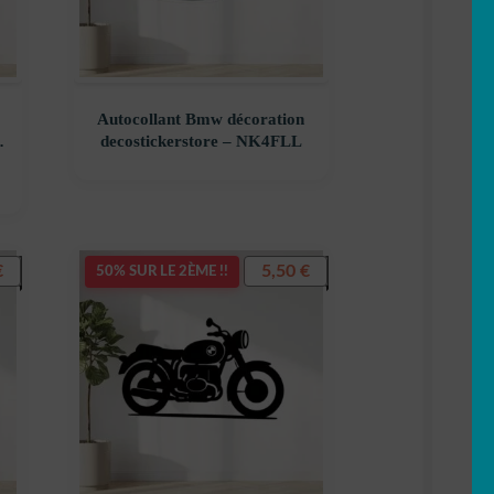
Autocollant Bmw décoration
–
decostickerstore – NK4FLL
€
5,50
€
50% SUR LE 2ÈME !!