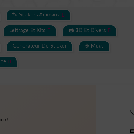
🐾 Stickers Animaux
Lettrage Et Kits
🖨 3D Et Divers
Générateur De Sticker
☕ Mugs
ace
que !