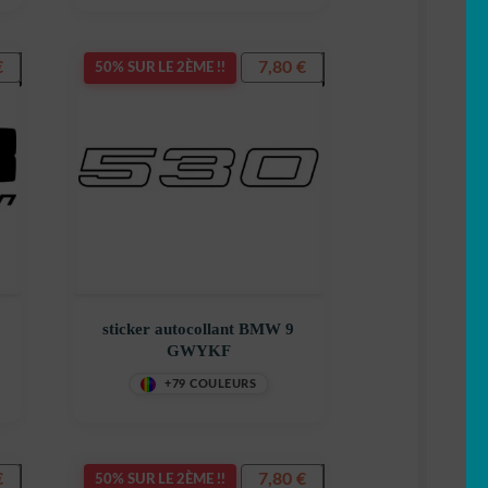
€
7,80
€
50% SUR LE 2ÈME !!
sticker autocollant BMW 9
GWYKF
+79 COULEURS
€
7,80
€
50% SUR LE 2ÈME !!