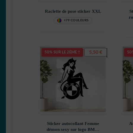
Raclette de pose sticker XXL
S
r
+79 COULEURS
de
5,50
€
50% SUR LE 2ÈME !!
50%
Sticker autocollant Femme
A
démon sexy sur logo BMW