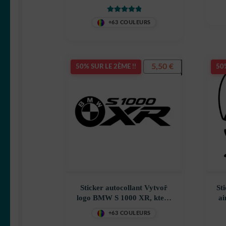
décoration decostickerstore –
déc
MMWBRJ
Note
5
sur 5
+63 COULEURS
5,50
€
50% SUR LE 2ÈME !!
50%
Sticker autocollant Vytvoř
St
logo BMW S 1000 XR, které
ai
se dá použít na výrobu
de
+63 COULEURS
nálepky décoration