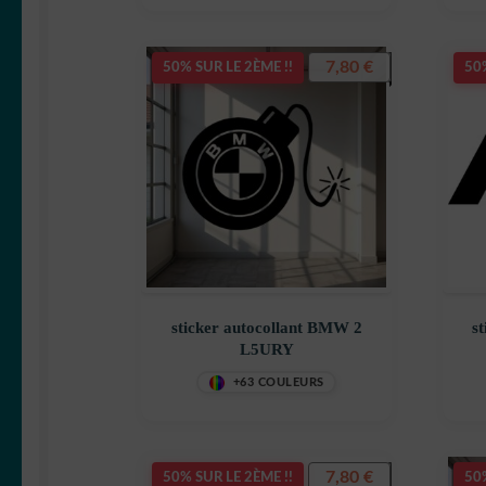
decostickerstore – J9UHNC
7,80
€
50% SUR LE 2ÈME !!
50%
sticker autocollant BMW 2
s
L5URY
+63 COULEURS
7,80
€
50% SUR LE 2ÈME !!
50%