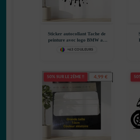
Sticker autocollant Tache de
peinture avec logo BMW au
milieu décoration
déc
+63 COULEURS
decostickerstore – JXSYYW
4,99
€
50% SUR LE 2ÈME !!
50%