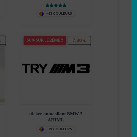
decostickerstore – MGYQUT
Note
5
sur 5
+63 COULEURS
€
7,80
€
50% SUR LE 2ÈME !!
sticker autocollant BMW 3
AHIML
+79 COULEURS