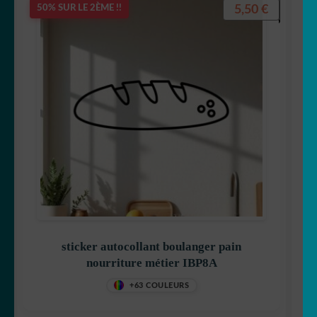
5,50
€
50% SUR LE 2ÈME !!
sticker autocollant boulanger pain
nourriture métier IBP8A
+63 COULEURS