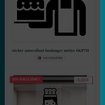
sticker autocollant boulanger métier 6KP7H
+63 COULEURS
5,50
€
50% SUR LE 2ÈME !!