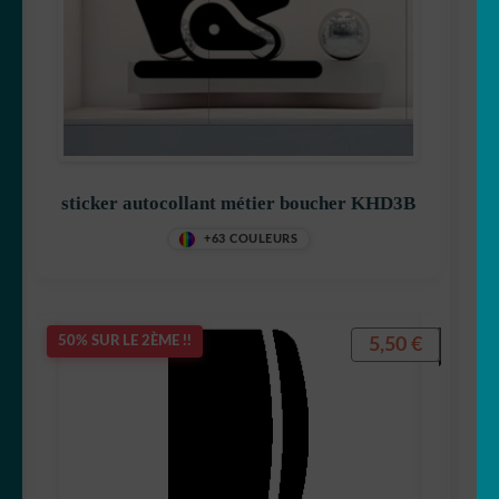
sticker autocollant métier boucher KHD3B
+63 COULEURS
5,50
€
50% SUR LE 2ÈME !!