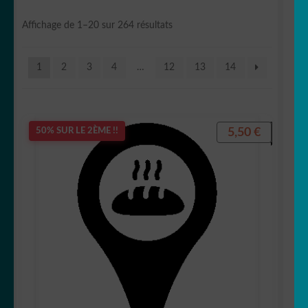
🖋 citations
Trié
Affichage de 1–20 sur 264 résultats
🍽 Cuisine
du
plus
1
2
3
4
…
12
13
14
récent
🛁 Salle de bain
au
plus
🚽 WC
ancien
5,50
€
50% SUR LE 2ÈME !!
👀 Disney
💐 Fleurs & Végétaux
🧟‍♀️ Halloween
Stickers imprimés
🇫🇷 france