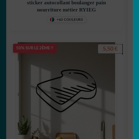
sticker autocollant boulanger pain
nourriture métier RYIEG
+63 COULEURS
5,50
€
50% SUR LE 2ÈME !!