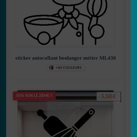
sticker autocollant boulanger métier ML430
+63 COULEURS
5,50
€
50% SUR LE 2ÈME !!