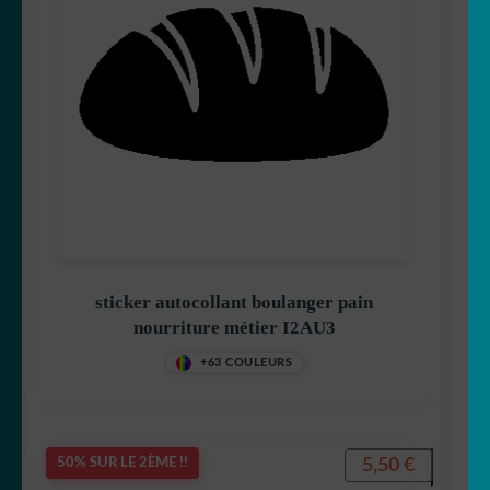
sticker autocollant boulanger pain
nourriture métier I2AU3
+63 COULEURS
5,50
€
50% SUR LE 2ÈME !!