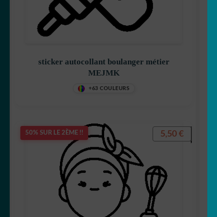
ENFANT
☕ Mugs
Fait au Japon 🇯🇵
sticker autocollant boulanger métier
OUVRIR
Votre espace
MEJMK
LE
+63 COULEURS
MENU
ENFANT
5,50
€
50% SUR LE 2ÈME !!