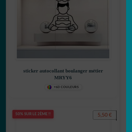
sticker autocollant boulanger métier
MRYY6
+63 COULEURS
5,50
€
50% SUR LE 2ÈME !!