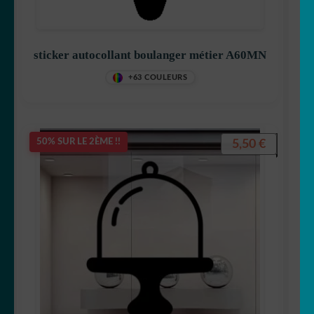
🇯🇵 japon
sticker autocollant boulanger métier A60MN
🗻 montagne
+63 COULEURS
Origami
Pour vos fenêtres
5,50
€
50% SUR LE 2ÈME !!
❤️St Valentin
☠️ Tête de mort
TOP Marques
Tribal/tatoo