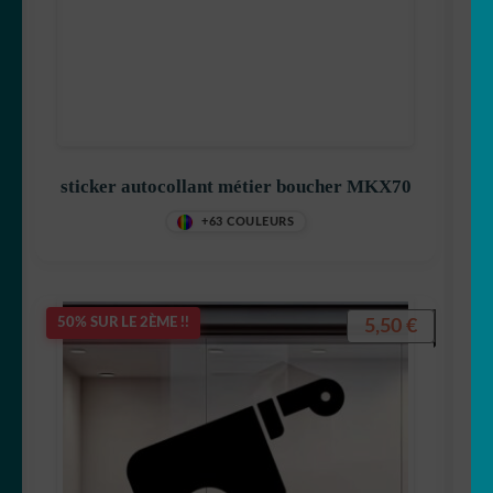
sticker autocollant métier boucher MKX70
+63 COULEURS
5,50
€
50% SUR LE 2ÈME !!