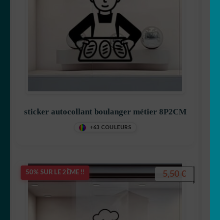
sticker autocollant boulanger métier 8P2CM
+63 COULEURS
5,50
€
50% SUR LE 2ÈME !!