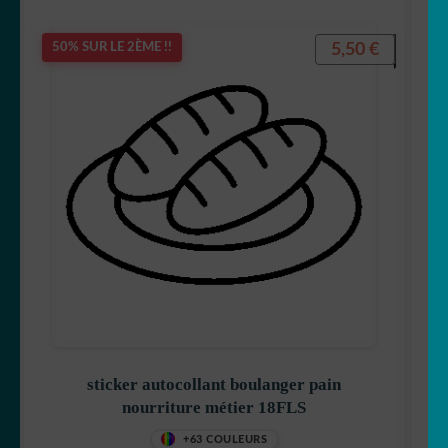
5,50
€
50% SUR LE 2ÈME !!
sticker autocollant boulanger pain
nourriture métier 18FLS
+63 COULEURS