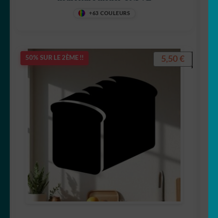
+63 COULEURS
5,50
€
50% SUR LE 2ÈME !!