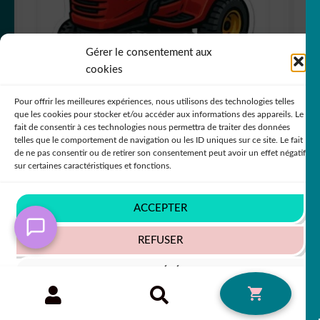
Gérer le consentement aux
cookies
Pour offrir les meilleures expériences, nous utilisons des technologies telles
que les cookies pour stocker et/ou accéder aux informations des appareils. Le
fait de consentir à ces technologies nous permettra de traiter des données
telles que le comportement de navigation ou les ID uniques sur ce site. Le fait
Autocollant tracteur de pelouse décoration
de ne pas consentir ou de retirer son consentement peut avoir un effet négatif
decostickerstore – TFAHYC
sur certaines caractéristiques et fonctions.
ACCEPTER
5,50
€
50% SUR LE 2ÈME !!
REFUSER
VOIR LES PRÉFÉRENCES
Recherche
RECHERCHE
0
pour :
Politique de cookies
Politique de confidentialité