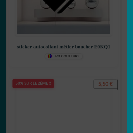
sticker autocollant métier boucher E0KQ1
+63 COULEURS
5,50
€
50% SUR LE 2ÈME !!