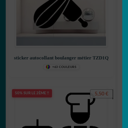
sticker autocollant boulanger métier TZD1Q
+63 COULEURS
5,50
€
50% SUR LE 2ÈME !!