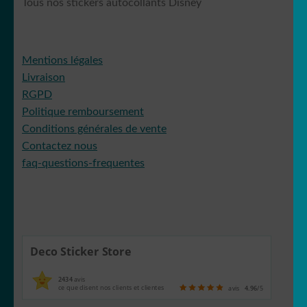
Tous nos stickers autocollants Disney
Mentions légales
Livraison
RGPD
Politique remboursement
Conditions générales de vente
Contactez nous
faq-questions-frequentes
Deco Sticker Store
2434
avis
ce que disent nos clients et clientes
avis
4.96
/5