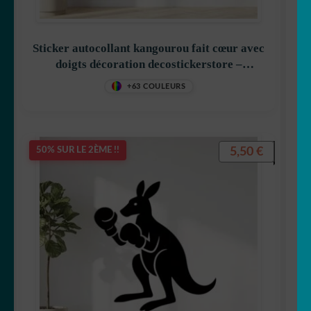
🦋 Papillon
Sticker autocollant kangourou fait cœur avec
🐼 Panda
doigts décoration decostickerstore –
RRCQYT
+63 COULEURS
🐣 Poule
🐁 Rat
5,50
€
50% SUR LE 2ÈME !!
🦝 Racoon
🦊 Renard
🦈 Requin
🦂 Scorpion