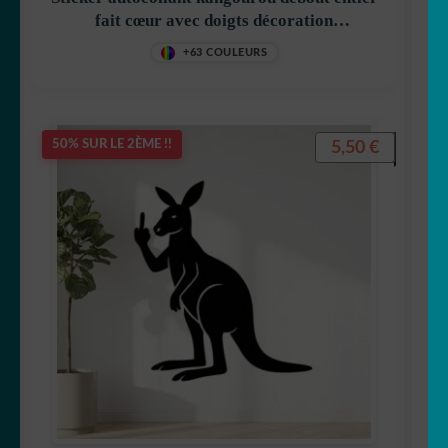
fait cœur avec doigts décoration
🐿 Ecureuil
decostickerstore – X4GOX1
+63 COULEURS
🐘 Elephant
🦎 Gecko
5,50
€
50% SUR LE 2ÈME !!
🐸 Grenouille
🦔 Hérisson
🦉 Hibou & chouette
🐜 Insecte
🦘 Kangourou