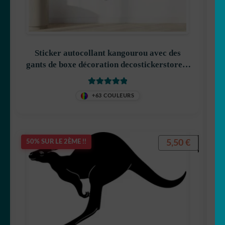
🐒 Singe
🐭 Souris
Sticker autocollant kangourou avec des
🐯 Tigre
gants de boxe décoration decostickerstore –
H5LPCP
🐢 Tortue
Note
5
sur 5
+63 COULEURS
🐄 Vache
🦓 Zebre
5,50
€
50% SUR LE 2ÈME !!
🐾 Stickers Animaux
OUVRIR
🏡 Stickers décoration maison
LE
MENU
OUVRIR
Lettrage et kits