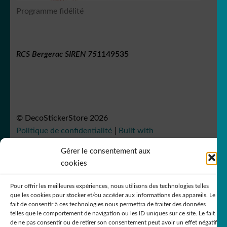
Programme fidélité
RCS Bergerac SIREN 751
149535
© DecoStickerStore 2026
Politique de confidentialité
Built with
WooCommerce
.
Gérer le consentement aux
cookies
Pour offrir les meilleures expériences, nous utilisons des technologies telles
que les cookies pour stocker et/ou accéder aux informations des appareils. Le
fait de consentir à ces technologies nous permettra de traiter des données
telles que le comportement de navigation ou les ID uniques sur ce site. Le fait
de ne pas consentir ou de retirer son consentement peut avoir un effet négatif