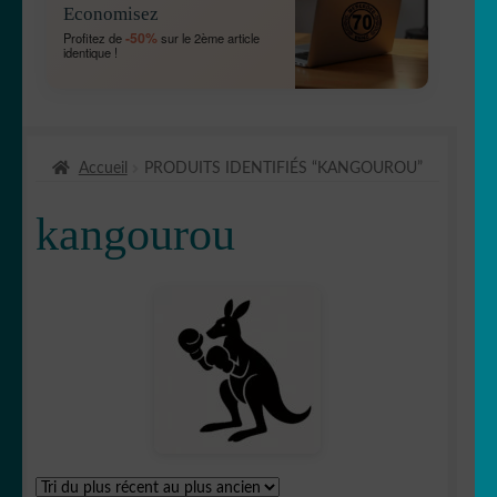
Economisez
MENU
OUVRIR
🐾 Stickers Animaux
-50%
Profitez de
sur le 2ème article
ENFANT
identique !
LE
MENU
🦅 Aigle
ENFANT
🕷 Araignée
Accueil
PRODUITS IDENTIFIÉS “KANGOUROU”
🐋 Baleine
kangourou
🦆 Canard
🐱 Chat
🦌Cerf
🏹 Chasse