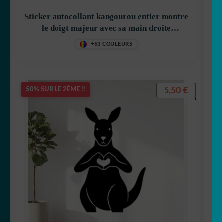
🐨 koala
Sticker autocollant kangourou entier montre
le doigt majeur avec sa main droite
🦙 Lama
décoration decostickerstore – AZ6Q9G
+63 COULEURS
🐰 Lapin
🦁 Lion
5,50
€
50% SUR LE 2ÈME !!
🐺 Loup
🐳 Marin
🦅 Oiseau
🐻 Ours
🎣 Poisson/pêche