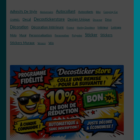
Autocollant
Adhésifs De Style
Autocollants
Anniversaire
Bike
Camping-Car
Decostickerstore
Decal
Design Unique
Déco
CHANEL
Douceur
Décoration
Décoration Intérieure
Intérieur
Lettrage
France
Harley Davidson
Sticker
Stickers
Mural
Personnalisation
Moto
Personnaliser
Polyester
Stickers Muraux
Vélo
Versace