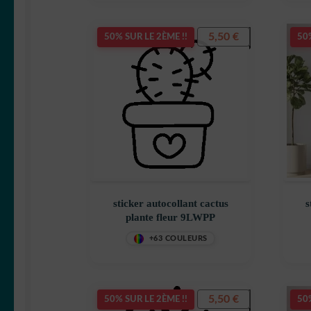
5,50
€
50% SUR LE 2ÈME !!
50%
sticker autocollant cactus
s
plante fleur 9LWPP
+63 COULEURS
5,50
€
50% SUR LE 2ÈME !!
50%