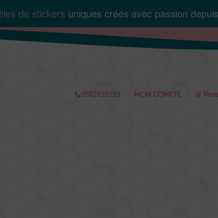
les de stickers
uniques créés avec passion depui
📞0582925153
MON COMPTE
🛒 Pani