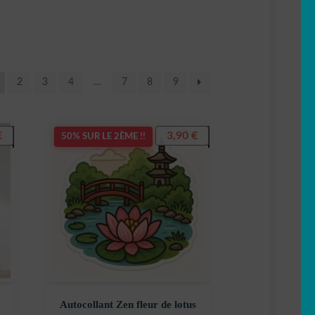
2
3
4
…
7
8
9
€
3,90
€
50% SUR LE 2ÈME !!
Autocollant Zen fleur de lotus