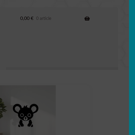
0,00
€
0 article