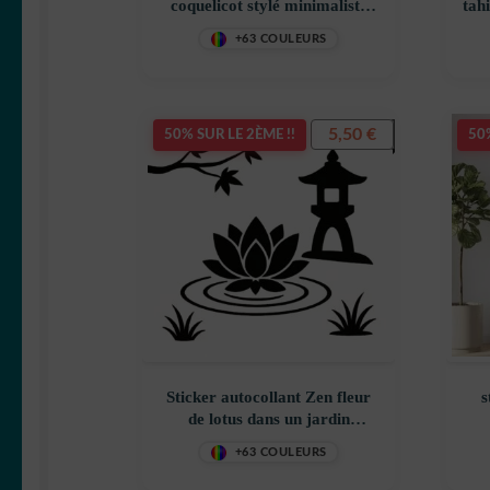
coquelicot stylé minimaliste
tah
décoration decostickerstore –
+63 COULEURS
GZH5RQ
déc
5,50
€
50% SUR LE 2ÈME !!
50%
Sticker autocollant Zen fleur
s
de lotus dans un jardin
japonais décoration
+63 COULEURS
decostickerstore – OWICAG