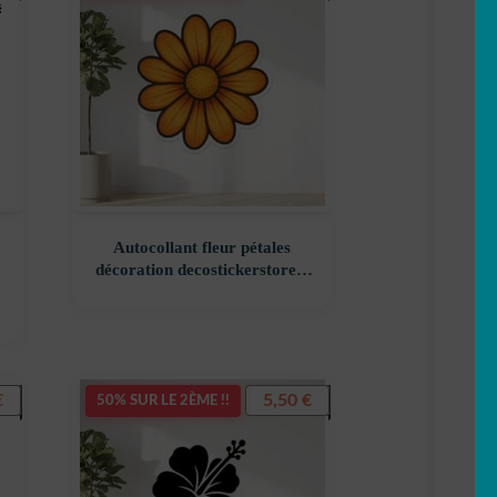
Autocollant fleur pétales
décoration decostickerstore –
CCD9ZT
Le
€
5,50
€
50% SUR LE 2ÈME !!
prix
actuel
est :