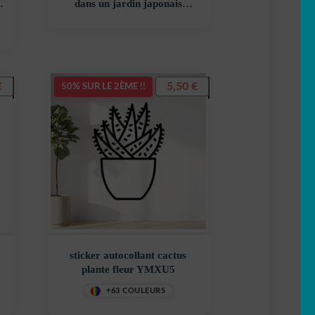
e
dans un jardin japonais
décoration decostickerstore –
–
MWCN3U
€
5,50
€
50% SUR LE 2ÈME !!
sticker autocollant cactus
plante fleur YMXU5
+63 COULEURS