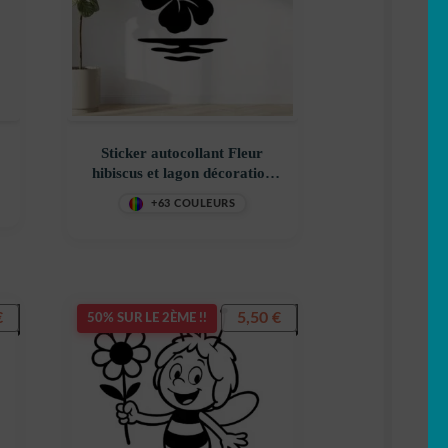
5,99 €.
Sticker autocollant Fleur
hibiscus et lagon décoration
decostickerstore – VWO57V
+63 COULEURS
€
5,50
€
50% SUR LE 2ÈME !!