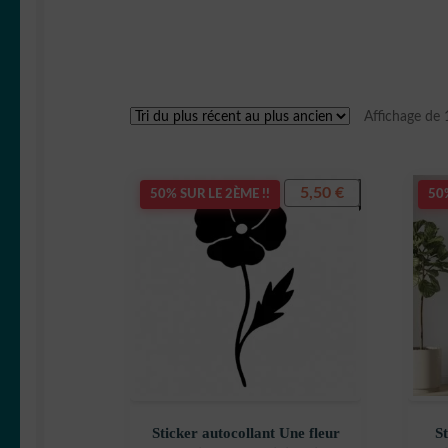
Affichage de 
5,50
€
50% SUR LE 2ÈME !!
50%
Sticker autocollant Une fleur
S