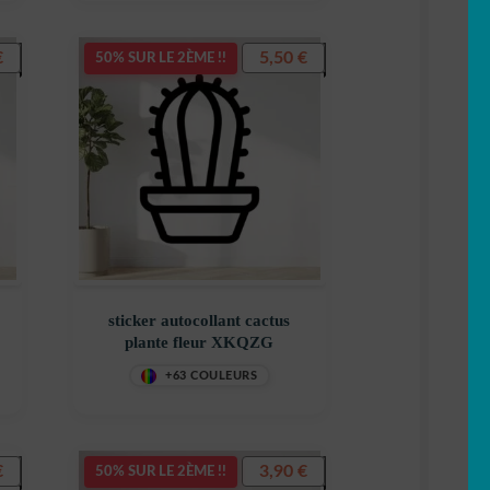
€
5,50
€
50% SUR LE 2ÈME !!
sticker autocollant cactus
plante fleur XKQZG
+63 COULEURS
€
3,90
€
50% SUR LE 2ÈME !!