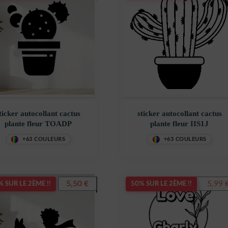
ticker autocollant cactus
sticker autocollant cactus
plante fleur TOADP
plante fleur IIS1J
+63 COULEURS
+63 COULEURS
Le
5,50
€
5,99
7,99
€
 SUR LE 2ÈME !!
50% SUR LE 2ÈME !!
prix
initial
était :