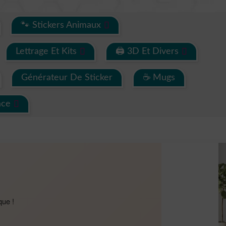
🐾 Stickers Animaux
Lettrage Et Kits
🖨 3D Et Divers
Générateur De Sticker
☕ Mugs
ace
que !