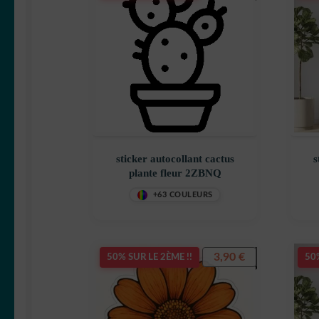
sticker autocollant cactus
s
plante fleur 2ZBNQ
+63 COULEURS
3,90
€
50% SUR LE 2ÈME !!
50%