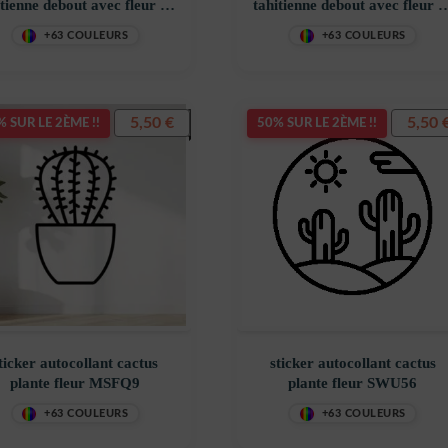
itienne debout avec fleur de
tahitienne debout avec fleur d
tiare dans les cheveux
tiare dans les cheveux
+63 COULEURS
+63 COULEURS
oration decostickerstore –
décoration decostickerstore 
HK4P8T
INOGHJ
5,50
€
5,50
 SUR LE 2ÈME !!
50% SUR LE 2ÈME !!
ticker autocollant cactus
sticker autocollant cactus
plante fleur MSFQ9
plante fleur SWU56
+63 COULEURS
+63 COULEURS