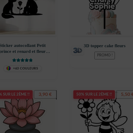
7,99 €.
Sticker autocollant Petit
3D topper cake fleurs
prince et renard et fleur
PROMO !
oration decostickerstore –
HXBBGZ
Note
5
sur 5
+63 COULEURS
3,90
€
5,50
 SUR LE 2ÈME !!
50% SUR LE 2ÈME !!