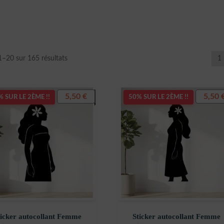
Trié
1–20 sur 165 résultats
1
du
plus
récent
5,50
€
5,50
 SUR LE 2ÈME !!
50% SUR LE 2ÈME !!
au
plus
ancien
ticker autocollant Femme
Sticker autocollant Femme