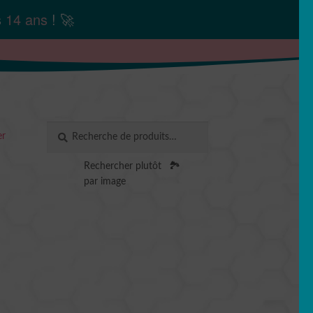
s
14 ans
! 🚀
Recherche
RECHERCHE
er
pour :
Rechercher plutôt
🏞️
par image