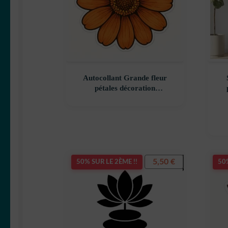
Autocollant Grande fleur
pétales décoration
decostickerstore – H3PYZZ
déc
5,50
€
50% SUR LE 2ÈME !!
50%