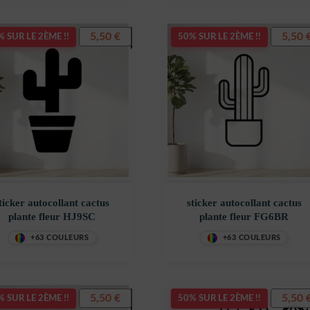
5,50
€
5,50
 SUR LE 2ÈME !!
50% SUR LE 2ÈME !!
ticker autocollant cactus
sticker autocollant cactus
plante fleur HJ9SC
plante fleur FG6BR
+63 COULEURS
+63 COULEURS
5,50
€
5,50
 SUR LE 2ÈME !!
50% SUR LE 2ÈME !!