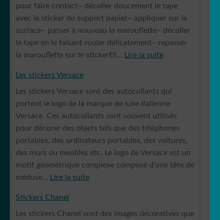
pour faire contact– décoller doucement le tape
avec le sticker du support papier– appliquer sur la
surface– passer à nouveau la marouflette– décoller
le tape en le faisant rouler délicatement– repasser
:
la marouflette sur le stickerEt…
Lire la suite
Comment
Les stickers Versace
poser
Les stickers Versace sont des autocollants qui
un
portent le logo de la marque de luxe italienne
sticker
Versace. Ces autocollants sont souvent utilisés
?
pour décorer des objets tels que des téléphones
portables, des ordinateurs portables, des voitures,
des murs ou meubles etc. Le logo de Versace est un
motif géométrique complexe composé d’une tête de
:
méduse…
Lire la suite
Les
Stickers Chanel
stickers
Les stickers Chanel sont des images décoratives que
Versace