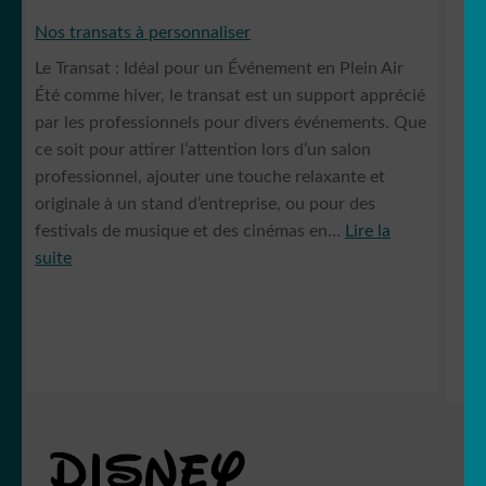
Nos
Nos transats à personnaliser
T-
Le Transat : Idéal pour un Événement en Plein Air
shirts
Été comme hiver, le transat est un support apprécié
à
par les professionnels pour divers événements. Que
personnaliser
ce soit pour attirer l’attention lors d’un salon
👕
professionnel, ajouter une touche relaxante et
originale à un stand d’entreprise, ou pour des
festivals de musique et des cinémas en…
Lire la
:
suite
Nos
transats
à
personnaliser