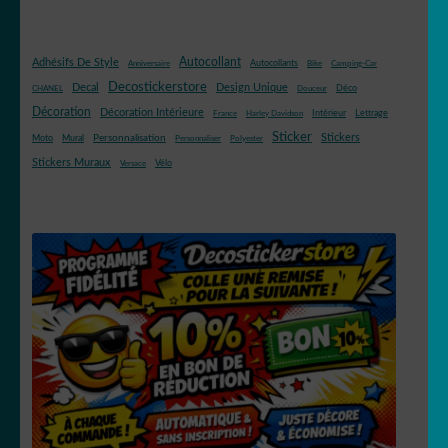
Autocollant
Adhésifs De Style
Autocollants
Anniversaire
Bike
Camping-Car
Decostickerstore
Decal
Design Unique
Déco
CHANEL
Douceur
Décoration
Décoration Intérieure
Intérieur
Lettrage
France
Harley Davidson
Sticker
Stickers
Mural
Personnalisation
Moto
Personnaliser
Polyester
Stickers Muraux
Vélo
Versace