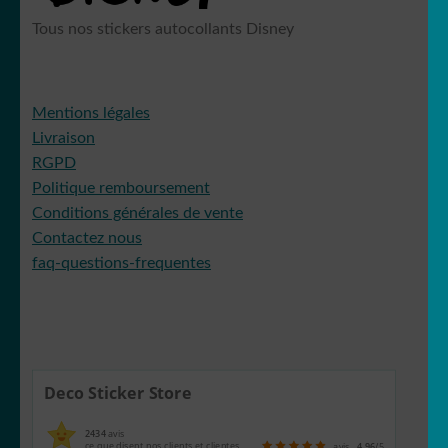
Tous nos stickers autocollants Disney
Mentions légales
Livraison
RGPD
Politique remboursement
Conditions générales de vente
Contactez nous
faq-questions-frequentes
Deco Sticker Store
2434
avis
ce que disent nos clients et clientes
avis
4.96
/5