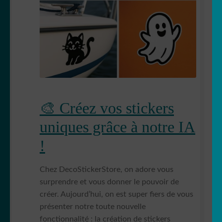
Votre espace
LE
MENU
👤 Mon compte
ENFANT
🧧 Carte cadeau
Notre Blog ✍️
🎨 Créez vos stickers
Conditions générales de vente
uniques grâce à notre IA
Sticker mural personnalisé : guide complet pour
!
une décoration unique
Chez DecoStickerStore, on adore vous
🔥 notre programme de fidélité
surprendre et vous donner le pouvoir de
créer. Aujourd’hui, on est super fiers de vous
Politique de cookies (UE)
présenter notre toute nouvelle
fonctionnalité : la création de stickers