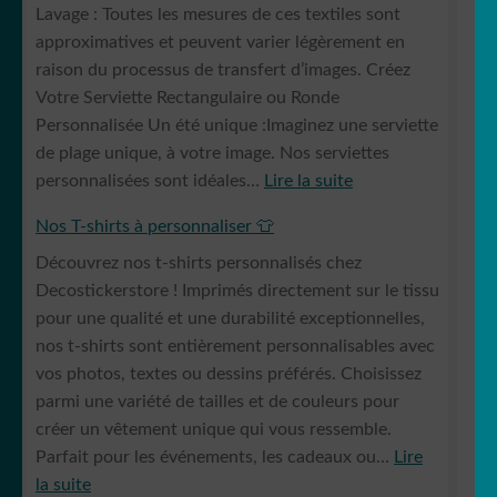
Lavage : Toutes les mesures de ces textiles sont
pro
approximatives et peuvent varier légèrement en
raison du processus de transfert d’images. Créez
Votre Serviette Rectangulaire ou Ronde
Personnalisée Un été unique :Imaginez une serviette
de plage unique, à votre image. Nos serviettes
:
personnalisées sont idéales…
Lire la suite
Serviettes
Nos T-shirts à personnaliser 👕
et
Découvrez nos t-shirts personnalisés chez
draps
Decostickerstore ! Imprimés directement sur le tissu
de
pour une qualité et une durabilité exceptionnelles,
bain
nos t-shirts sont entièrement personnalisables avec
imprimés
vos photos, textes ou dessins préférés. Choisissez
parmi une variété de tailles et de couleurs pour
créer un vêtement unique qui vous ressemble.
Parfait pour les événements, les cadeaux ou…
Lire
:
la suite