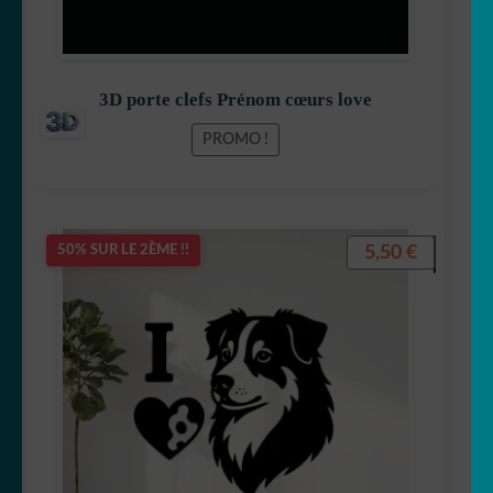
3D porte clefs Prénom cœurs love
PROMO !
5,50
€
50% SUR LE 2ÈME !!