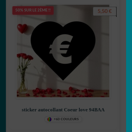
5,50
€
50% SUR LE 2ÈME !!
sticker autocollant Coeur love 94BAA
+63 COULEURS