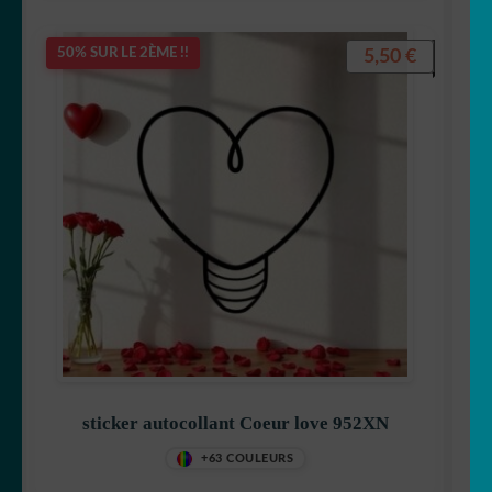
5,50
€
50% SUR LE 2ÈME !!
sticker autocollant Coeur love 952XN
+63 COULEURS