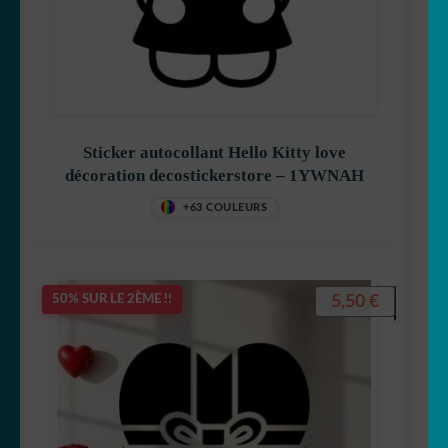
Sticker autocollant Hello Kitty love
décoration decostickerstore – 1YWNAH
+63 COULEURS
5,50
€
50% SUR LE 2ÈME !!