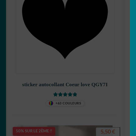
sticker autocollant Coeur love QGY7I
Note
5
sur 5
+63 COULEURS
5,50
€
50% SUR LE 2ÈME !!