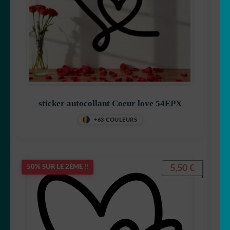
sticker autocollant Coeur love 54EPX
+63 COULEURS
5,50
€
50% SUR LE 2ÈME !!