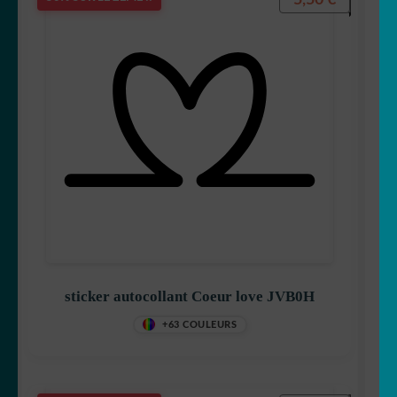
sticker autocollant Coeur love JVB0H
+63 COULEURS