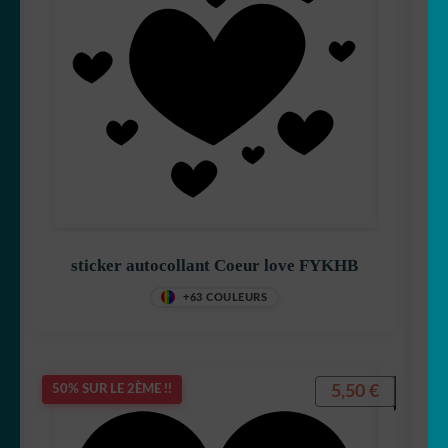
sticker autocollant Coeur love FYKHB
+63 COULEURS
5,50
€
50% SUR LE 2ÈME !!