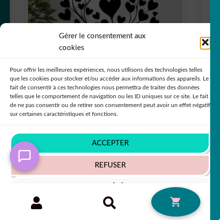
Gérer le consentement aux
cookies
Pour offrir les meilleures expériences, nous utilisons des technologies telles
que les cookies pour stocker et/ou accéder aux informations des appareils. Le
fait de consentir à ces technologies nous permettra de traiter des données
telles que le comportement de navigation ou les ID uniques sur ce site. Le fait
de ne pas consentir ou de retirer son consentement peut avoir un effet négatif
sur certaines caractéristiques et fonctions.
sticker autocollant Coeur love 8 UCZTY
ACCEPTER
+63 COULEURS
REFUSER
VOIR LES PRÉFÉRENCES
7,80
€
50% SUR LE 2ÈME !!
Recherche
RECHERCHE
0
pour :
Politique de cookies
Politique de confidentialité