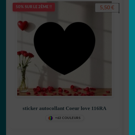
5,50
€
50% SUR LE 2ÈME !!
sticker autocollant Coeur love 116RA
+63 COULEURS