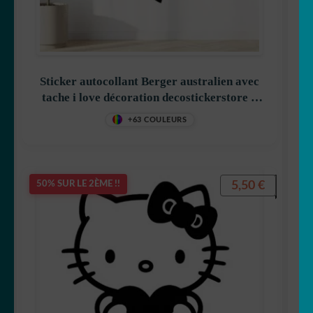
Sticker autocollant Berger australien avec
tache i love décoration decostickerstore –
LWKDGL
+63 COULEURS
5,50
€
50% SUR LE 2ÈME !!