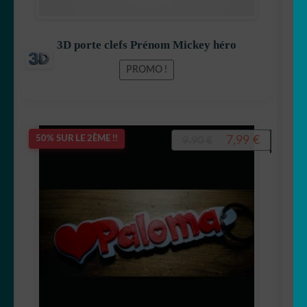
3D porte clefs Prénom Mickey héro
PROMO !
Le
Le
7,99
€
50% SUR LE 2ÈME !!
9,90
€
prix
prix
initial
actuel
était :
est :
9,90 €.
7,99 €.