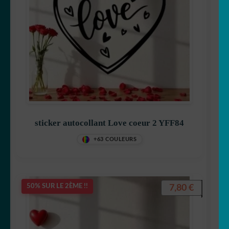
sticker autocollant Love coeur 2 YFF84
+63 COULEURS
7,80
€
50% SUR LE 2ÈME !!