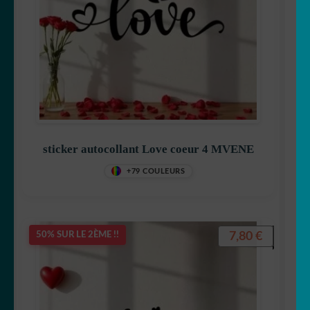
sticker autocollant Love coeur 4 MVENE
+79 COULEURS
7,80
€
50% SUR LE 2ÈME !!