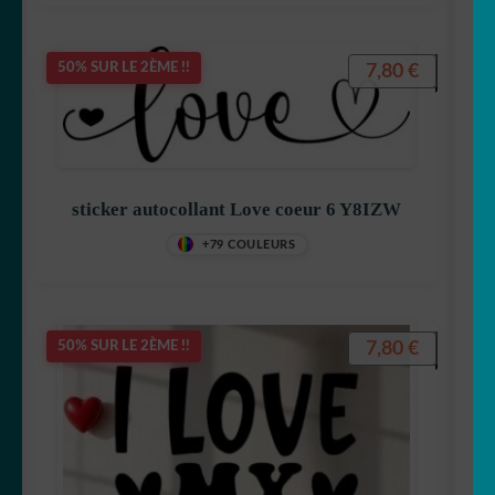
7,80
€
50% SUR LE 2ÈME !!
sticker autocollant Love coeur 6 Y8IZW
+79 COULEURS
7,80
€
50% SUR LE 2ÈME !!