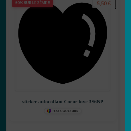
5,50
€
50% SUR LE 2ÈME !!
sticker autocollant Coeur love 3S6NP
+63 COULEURS