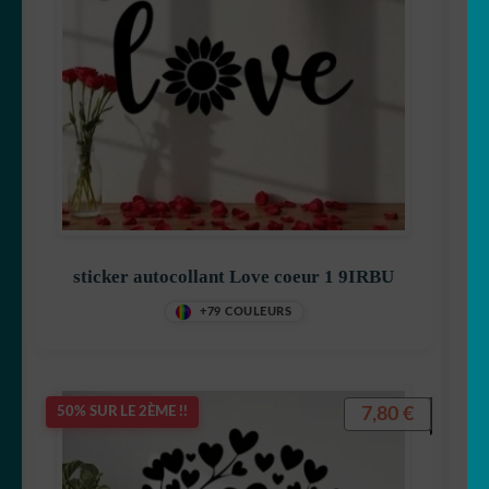
sticker autocollant Love coeur 1 9IRBU
+79 COULEURS
7,80
€
50% SUR LE 2ÈME !!