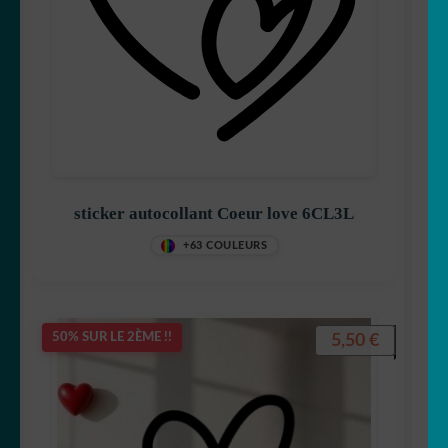
sticker autocollant Coeur love 6CL3L
+63 COULEURS
5,50
€
50% SUR LE 2ÈME !!