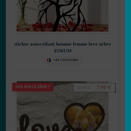
ENFANT
☕ Mugs
Fait au Japon 🇯🇵
OUVRIR
Votre espace
sticker autocollant homme femme love arbre
LE
ZO6UM
MENU
+63 COULEURS
ENFANT
Le
Le
7,99
€
50% SUR LE 2ÈME !!
8,99
€
prix
prix
initial
actuel
était :
est :
8,99 €.
7,99 €.