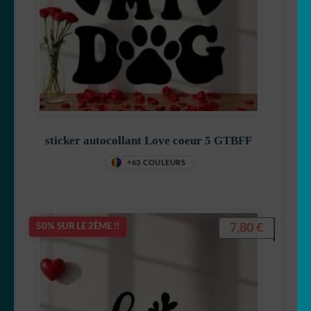
sticker autocollant Love coeur 5 GTBFF
+63 COULEURS
7,80
€
50% SUR LE 2ÈME !!