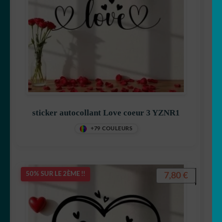
sticker autocollant Love coeur 3 YZNR1
+79 COULEURS
7,80
€
50% SUR LE 2ÈME !!