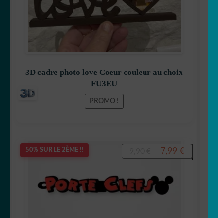
3D cadre photo love Coeur couleur au choix
FU3EU
PROMO !
Le
Le
7,99
€
50% SUR LE 2ÈME !!
9,90
€
prix
prix
initial
actuel
était :
est :
9,90 €.
7,99 €.