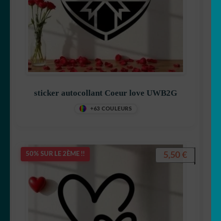
sticker autocollant Coeur love UWB2G
+63 COULEURS
5,50
€
50% SUR LE 2ÈME !!