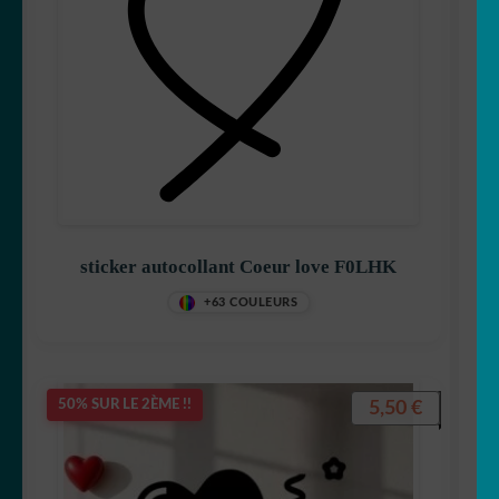
sticker autocollant Coeur love F0LHK
+63 COULEURS
5,50
€
50% SUR LE 2ÈME !!