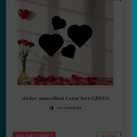
sticker autocollant Coeur love GBYOS
+63 COULEURS
5,50
€
50% SUR LE 2ÈME !!