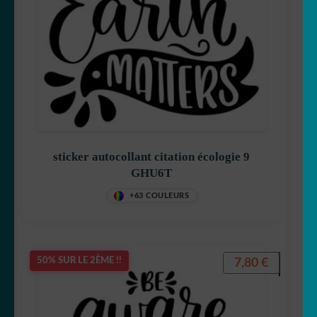
sticker autocollant citation écologie 9
GHU6T
+63 COULEURS
7,80
€
50% SUR LE 2ÈME !!