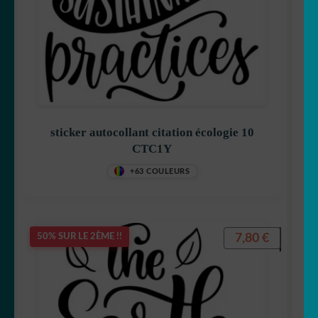
sticker autocollant citation écologie 10
CTC1Y
+63 COULEURS
7,80
€
50% SUR LE 2ÈME !!