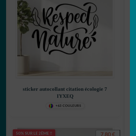
sticker autocollant citation écologie 7
IYXEQ
+63 COULEURS
7,80
€
50% SUR LE 2ÈME !!