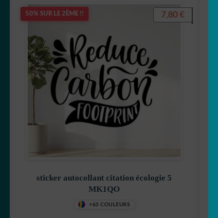
7,80
€
50% SUR LE 2ÈME !!
sticker autocollant citation écologie 5
MK1QO
+63 COULEURS