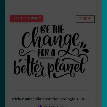
7,80
€
50% SUR LE 2ÈME !!
sticker autocollant citation écologie 3 I0LC6
+63 COULEURS