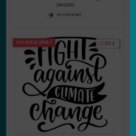
3WSTO
+63 COULEURS
7,80
€
50% SUR LE 2ÈME !!