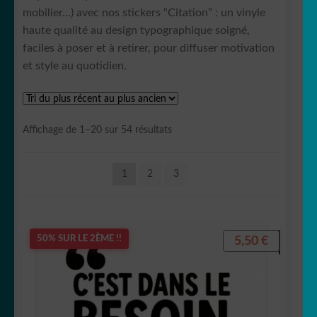
🖋 citations
mobilier…) avec nos stickers “Citation” : un vinyle
haute qualité au design typographique soigné,
🍽 Cuisine
faciles à poser et à retirer, pour diffuser motivation
et style au quotidien.
🛁 Salle de bain
🚽 WC
Trié
Affichage de 1–20 sur 54 résultats
du
👀 Disney
plus
1
2
3
récent
💐 Fleurs & Végétaux
au
plus
ancien
🧟‍♀️ Halloween
5,50
€
50% SUR LE 2ÈME !!
Stickers imprimés
🇫🇷 france