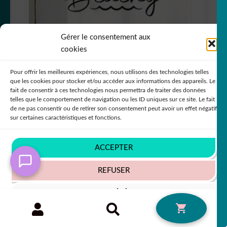
Gérer le consentement aux
cookies
Pour offrir les meilleures expériences, nous utilisons des technologies telles
que les cookies pour stocker et/ou accéder aux informations des appareils. Le
Sticker Autocollant feeling_a_litle_beachy
fait de consentir à ces technologies nous permettra de traiter des données
citation CI018
telles que le comportement de navigation ou les ID uniques sur ce site. Le fait
de ne pas consentir ou de retirer son consentement peut avoir un effet négatif
+63 COULEURS
sur certaines caractéristiques et fonctions.
ACCEPTER
5,50
€
50% SUR LE 2ÈME !!
REFUSER
VOIR LES PRÉFÉRENCES
Recherche
RECHERCHE
0
pour :
Politique de cookies
Politique de confidentialité