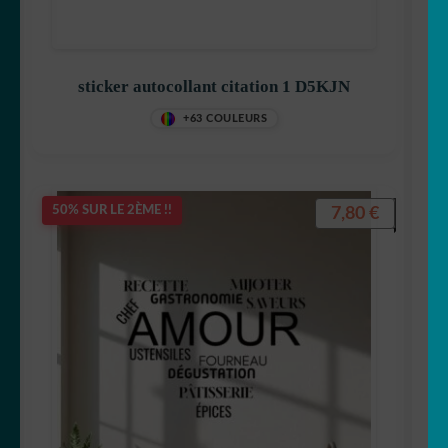
sticker autocollant citation 1 D5KJN
+63 COULEURS
7,80
€
50% SUR LE 2ÈME !!