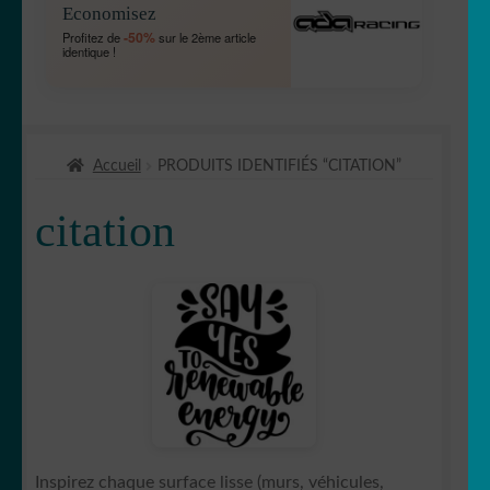
Economisez
MENU
OUVRIR
🐾 Stickers Animaux
-50%
Profitez de
sur le 2ème article
ENFANT
identique !
LE
MENU
OUVRIR
🏡 Stickers décoration maison
ENFANT
LE
MENU
OUVRIR
🛠 Métiers
ENFANT
Accueil
PRODUITS IDENTIFIÉS “CITATION”
LE
MENU
🔴 Gommettes
citation
ENFANT
OUVRIR
⌨️ Stickers Apple/PC
LE
MENU
bob
ENFANT
🧽Buanderie
🤩 Célébrité
Inspirez chaque surface lisse (murs, véhicules,