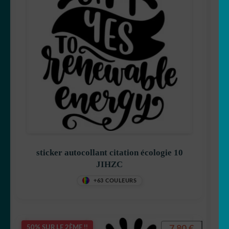
ENFANT
☕ Mugs
Fait au Japon 🇯🇵
OUVRIR
Votre espace
LE
MENU
ENFANT
sticker autocollant citation écologie 10
JIHZC
+63 COULEURS
7,80
€
50% SUR LE 2ÈME !!