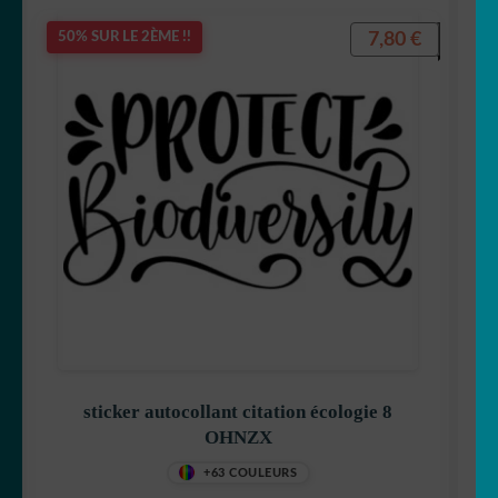
7,80
€
50% SUR LE 2ÈME !!
sticker autocollant citation écologie 8
OHNZX
+63 COULEURS