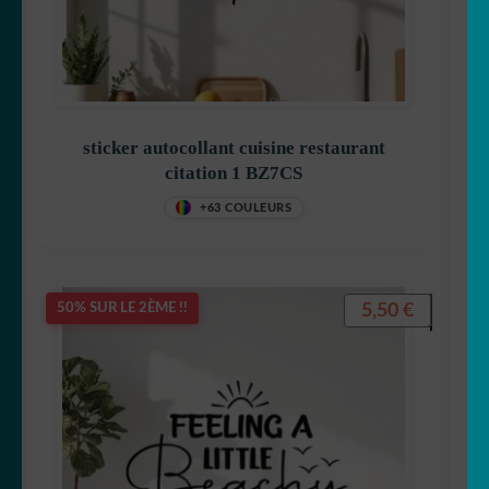
sticker autocollant cuisine restaurant
citation 1 BZ7CS
+63 COULEURS
5,50
€
50% SUR LE 2ÈME !!