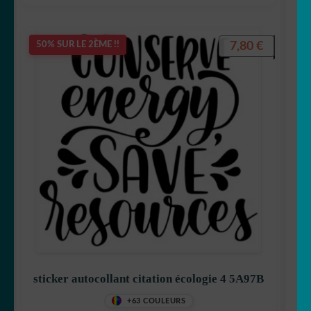
7,80
€
50% SUR LE 2ÈME !!
sticker autocollant citation écologie 4 5A97B
+63 COULEURS