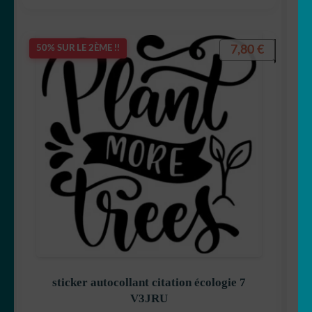
7,80
€
50% SUR LE 2ÈME !!
sticker autocollant citation écologie 7
V3JRU