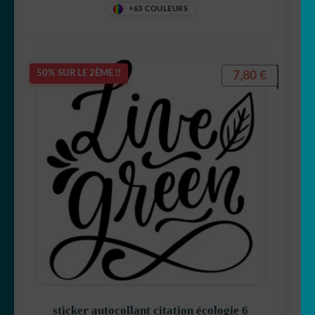
+63 COULEURS
7,80
€
50% SUR LE 2ÈME !!
sticker autocollant citation écologie 6