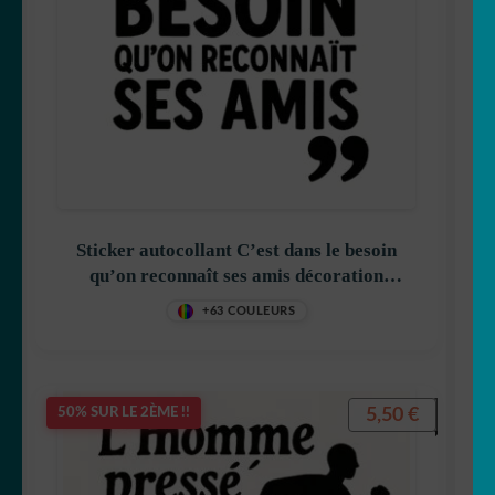
🇯🇵 japon
🗻 montagne
Origami
Pour vos fenêtres
Sticker autocollant C’est dans le besoin
❤️St Valentin
qu’on reconnaît ses amis décoration
decostickerstore – SVK1GD
+63 COULEURS
☠️ Tête de mort
TOP Marques
5,50
€
50% SUR LE 2ÈME !!
Tribal/tatoo