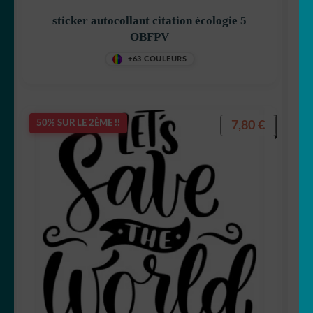
sticker autocollant citation écologie 5
OBFPV
+63 COULEURS
7,80
€
50% SUR LE 2ÈME !!