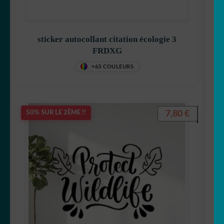
sticker autocollant citation écologie 3
FRDXG
+63 COULEURS
7,80
€
50% SUR LE 2ÈME !!