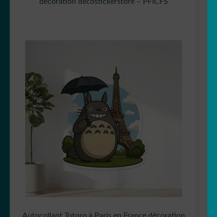
décoration decostickerstore – PFICFS
Autocollant Totoro à Paris en France décoration