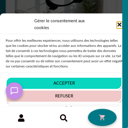
Gérer le consentement aux
cookies
Sticker autocollant Totoro joyeux décoration
Pour offrir les meilleures expériences, nous utilisons des technologies telles
decostickerstore – Y5RGS6
que les cookies pour stocker et/ou accéder aux informations des appareils. Le
fait de consentir à ces technologies nous permettra de traiter des données
telles que le comportement de navigation ou les ID uniques sur ce site. Le fait
de ne pas consentir ou de retirer son consentement peut avoir un effet négatif
sur certaines caractéristiques et fonctions.
ACCEPTER
REFUSER
VOIR LES PRÉFÉRENCES
Recherche
RECHERCHE
0
pour :
Politique de cookies
Politique de confidentialité