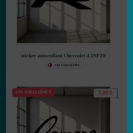
sticker autocollant Chevrolet 4 2NFZF
+63 COULEURS
7,80
€
50% SUR LE 2ÈME !!