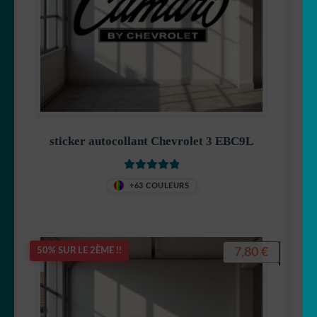
sticker autocollant Chevrolet 3 EBC9L
Note
5.00
sur
+63 COULEURS
5
7,80
€
50% SUR LE 2ÈME !!