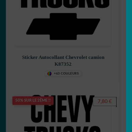
Sticker Autocollant Chevrolet camion
K87352
+63 COULEURS
7,80
€
50% SUR LE 2ÈME !!