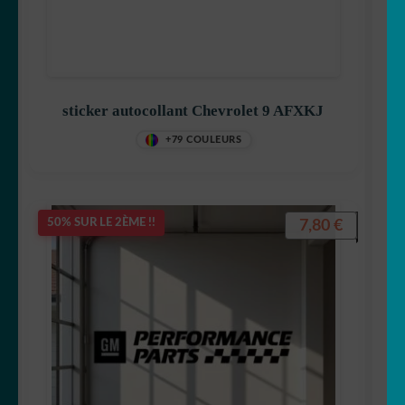
sticker autocollant Chevrolet 9 AFXKJ
+79 COULEURS
7,80
€
50% SUR LE 2ÈME !!