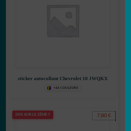
sticker autocollant Chevrolet 10 JWQKX
+63 COULEURS
7,80
€
50% SUR LE 2ÈME !!