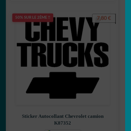
7,80
€
50% SUR LE 2ÈME !!
Sticker Autocollant Chevrolet camion
K87352