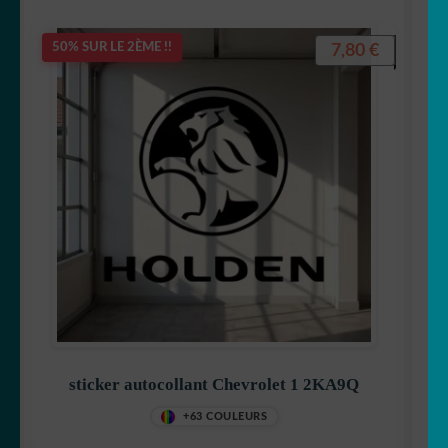
7,80
€
50% SUR LE 2ÈME !!
sticker autocollant Chevrolet 1 2KA9Q
+63 COULEURS