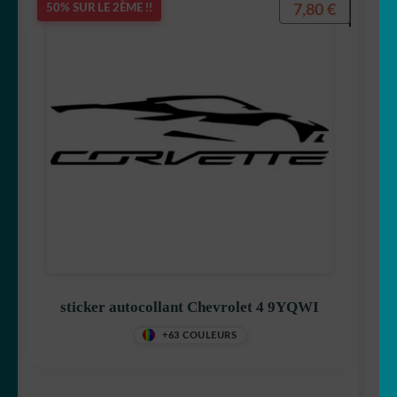
7,80
€
50% SUR LE 2ÈME !!
sticker autocollant Chevrolet 4 9YQWI
+63 COULEURS