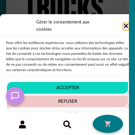
Gérer le consentement aux
cookies
Pour offrir les meilleures expériences, nous utilisons des technologies telles
que les cookies pour stocker et/ou accéder aux informations des appareils. Le
fait de consentir à ces technologies nous permettra de traiter des données
telles que le comportement de navigation ou les ID uniques sur ce site. Le fait
de ne pas consentir ou de retirer son consentement peut avoir un effet négatif
Sticker Autocollant Chevrolet Chevy Truck
sur certaines caractéristiques et fonctions.
camion K87339
ACCEPTER
Note
5
sur 5
+63 COULEURS
REFUSER
VOIR LES PRÉFÉRENCES
Recherche
RECHERCHE
0
7,80
€
50% SUR LE 2ÈME !!
pour :
Politique de cookies
Politique de confidentialité