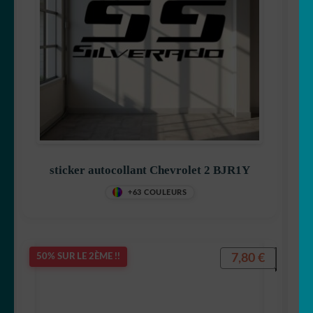
sticker autocollant Chevrolet 2 BJR1Y
+63 COULEURS
7,80
€
50% SUR LE 2ÈME !!