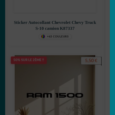
Sticker Autocollant Chevrolet Chevy Truck
S-10 camion K87337
+63 COULEURS
5,50
€
50% SUR LE 2ÈME !!