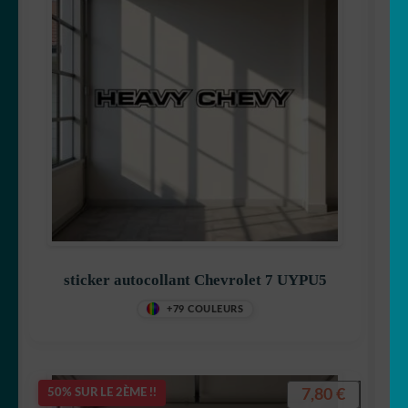
sticker autocollant Chevrolet 7 UYPU5
+79 COULEURS
7,80
€
50% SUR LE 2ÈME !!