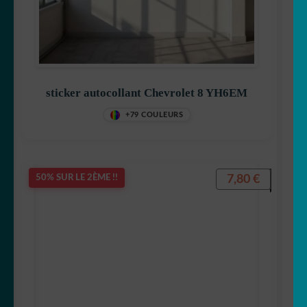
sticker autocollant Chevrolet 8 YH6EM
+79 COULEURS
7,80
€
50% SUR LE 2ÈME !!