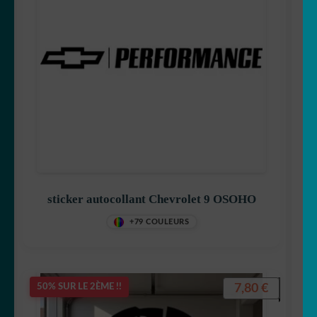
sticker autocollant Chevrolet 9 OSOHO
+79 COULEURS
7,80
€
50% SUR LE 2ÈME !!