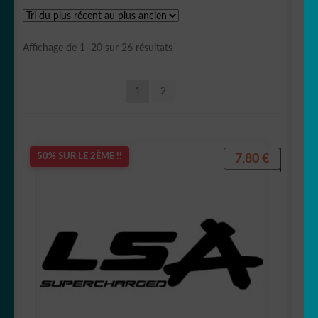
OUVRIR
Votre espace
LE
Trié
Affichage de 1–20 sur 26 résultats
MENU
du
plus
ENFANT
1
2
récent
au
plus
ancien
7,80
€
50% SUR LE 2ÈME !!