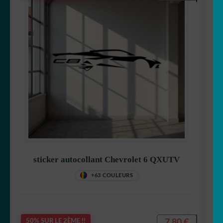
sticker autocollant Chevrolet 6 QXUTV
+63 COULEURS
7,80
€
50% SUR LE 2ÈME !!