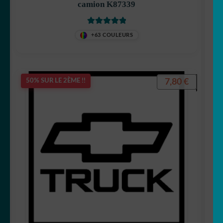
camion K87339
Note
5
sur 5
+63 COULEURS
7,80
€
50% SUR LE 2ÈME !!