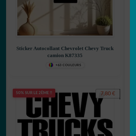
Sticker Autocollant Chevrolet Chevy Truck
camion K87335
+63 COULEURS
7,80
€
50% SUR LE 2ÈME !!