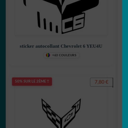
sticker autocollant Chevrolet 6 YEU4U
+63 COULEURS
7,80
€
50% SUR LE 2ÈME !!