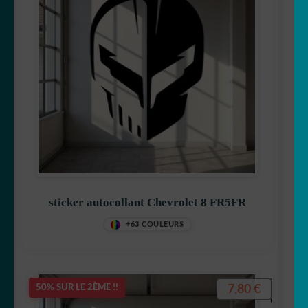
sticker autocollant Chevrolet 8 FR5FR
+63 COULEURS
7,80
€
50% SUR LE 2ÈME !!