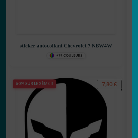
sticker autocollant Chevrolet 7 NBW4W
+79 COULEURS
7,80
€
50% SUR LE 2ÈME !!