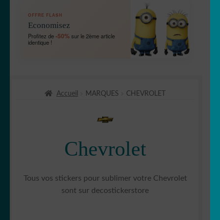
OUVRIR
🛞 Véhicules
OFFRE FLASH
LE
Economisez
MENU
OUVRIR
🐾 Stickers Animaux
-50%
Profitez de
sur le 2ème article
ENFANT
identique !
LE
MENU
OUVRIR
🏡 Stickers décoration maison
ENFANT
LE
MENU
OUVRIR
Lettrage et kits
ENFANT
Accueil
MARQUES
CHEVROLET
LE
MENU
OUVRIR
🖨 3D et divers
ENFANT
LE
MENU
OUVRIR
🐣 Décoration chambre Enfants
Chevrolet
ENFANT
LE
MENU
Générateur de sticker
ENFANT
Tous vos stickers pour sublimer votre Chevrolet
☕ Mugs
sont sur decostickerstore
Fait au Japon 🇯🇵