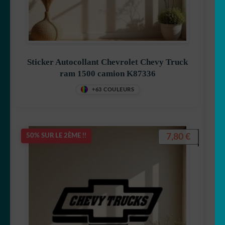
Sticker Autocollant Chevrolet Chevy Truck
ram 1500 camion K87336
+63 COULEURS
7,80
€
50% SUR LE 2ÈME !!