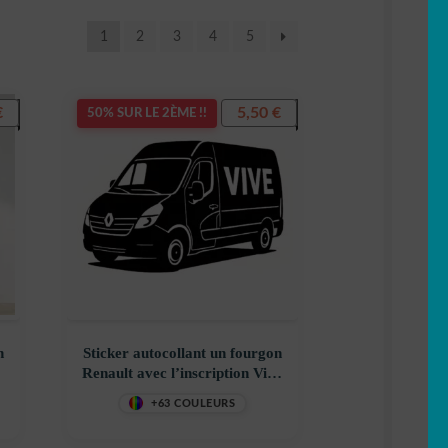
1
2
3
4
5
€
5,50
€
50% SUR LE 2ÈME !!
n
Sticker autocollant un fourgon
Renault avec l’inscription Vive
le décoration decostickerstore
+63 COULEURS
– WJIU2Y