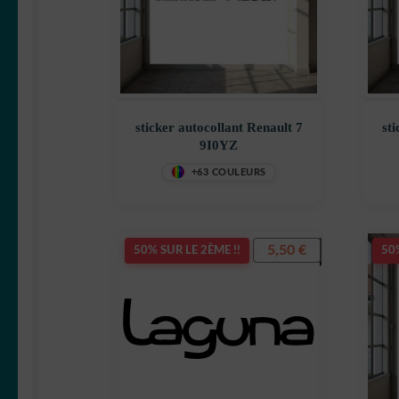
sticker autocollant Renault 7
st
9I0YZ
+63 COULEURS
5,50
€
50% SUR LE 2ÈME !!
50%