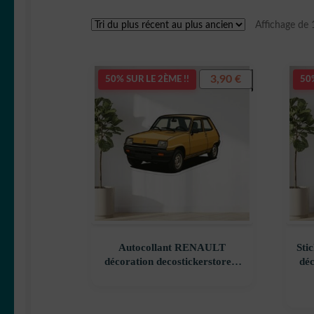
Affichage de 
3,90
€
50% SUR LE 2ÈME !!
50%
Autocollant RENAULT
Sti
décoration decostickerstore –
déc
ZLVF5R