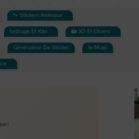
🐾 Stickers Animaux
Lettrage Et Kits
🖨 3D Et Divers
Générateur De Sticker
☕ Mugs
ace
que !