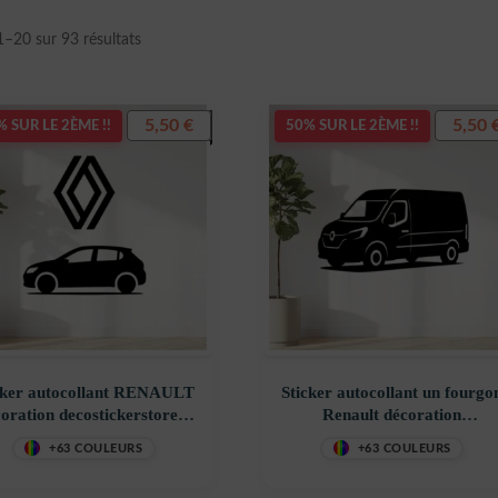
Trié
1–20 sur 93 résultats
du
plus
récent
5,50
€
5,50
 SUR LE 2ÈME !!
50% SUR LE 2ÈME !!
au
plus
ancien
cker autocollant RENAULT
Sticker autocollant un fourgo
oration decostickerstore –
Renault décoration
UGWQIN
decostickerstore – S0GABY
+63 COULEURS
+63 COULEURS