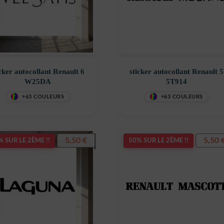
icker autocollant Renault 6
sticker autocollant Renault 5
W25DA
5T914
+63 COULEURS
+63 COULEURS
5,50
€
5,50
 SUR LE 2ÈME !!
50% SUR LE 2ÈME !!