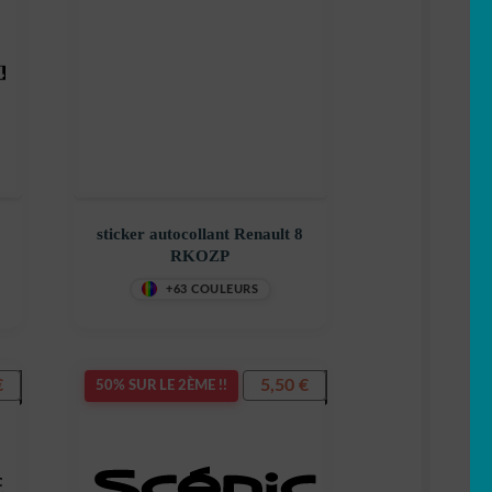
sticker autocollant Renault 8
RKOZP
+63 COULEURS
€
5,50
€
50% SUR LE 2ÈME !!