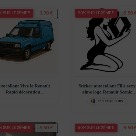
3,90
€
5,50
 SUR LE 2ÈME !!
50% SUR LE 2ÈME !!
tocollant Vive le Renault
Sticker autocollant Fille sexy
Rapid décoration
aime logo Renault Scenic
ecostickerstore – WB29I0
décoration decostickerstore 
+63 COULEURS
VUEEJR
5,50
€
5,50
 SUR LE 2ÈME !!
50% SUR LE 2ÈME !!