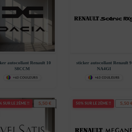
cker autocollant Renault 10
sticker autocollant Renault 9
S8CCM
NA4GI
+63 COULEURS
+63 COULEURS
5,50
€
5,50
 SUR LE 2ÈME !!
50% SUR LE 2ÈME !!