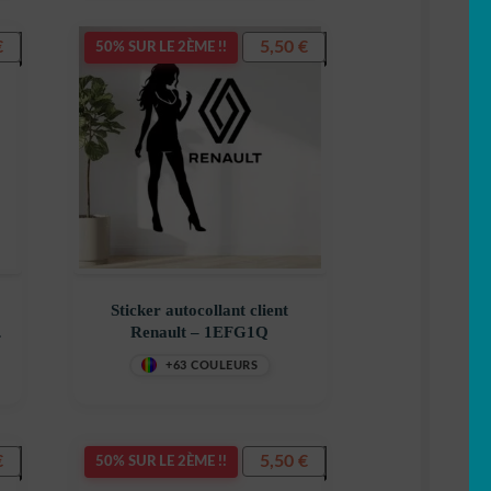
€
5,50
€
50% SUR LE 2ÈME !!
Sticker autocollant client
Renault – 1EFG1Q
–
+63 COULEURS
€
5,50
€
50% SUR LE 2ÈME !!