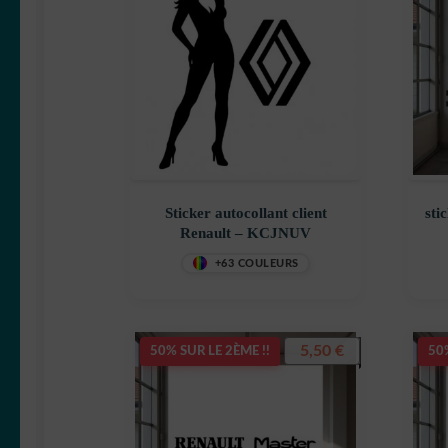
Sticker autocollant client
sti
Renault – KCJNUV
+63 COULEURS
5,50
€
50% SUR LE 2ÈME !!
50%