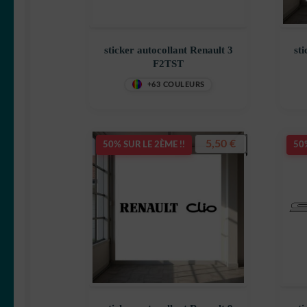
sticker autocollant Renault 3
st
F2TST
+63 COULEURS
5,50
€
50% SUR LE 2ÈME !!
50%