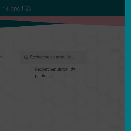
s
14 ans
! 🚀
Recherche
RECHERCHE
er
pour :
Rechercher plutôt
🏞️
par image