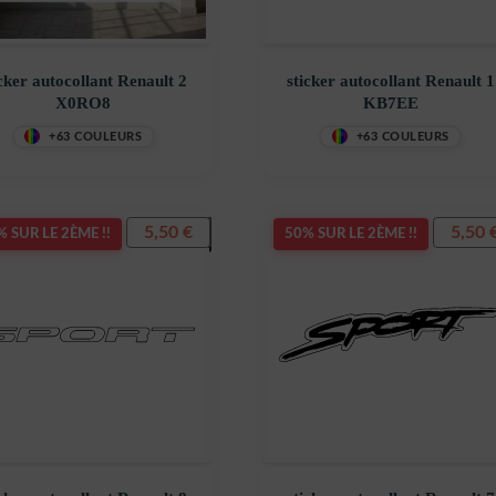
icker autocollant Renault 2
sticker autocollant Renault 1
X0RO8
KB7EE
+63 COULEURS
+63 COULEURS
5,50
€
5,50
 SUR LE 2ÈME !!
50% SUR LE 2ÈME !!