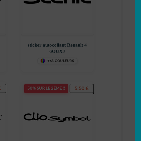
sticker autocollant Renault 4
6OUXJ
+63 COULEURS
€
5,50
€
50% SUR LE 2ÈME !!