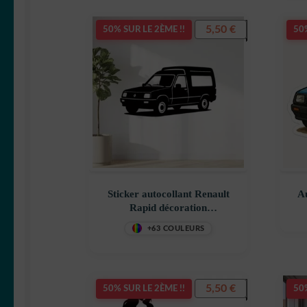
5,50
€
50% SUR LE 2ÈME !!
50%
Sticker autocollant Renault
Au
Rapid décoration
decostickerstore – 1KJIEC
d
+63 COULEURS
5,50
€
50% SUR LE 2ÈME !!
50%