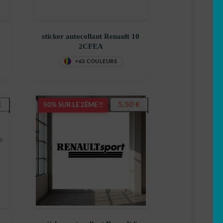
sticker autocollant Renault 10
2CFEA
+63 COULEURS
€
5,50
€
50% SUR LE 2ÈME !!