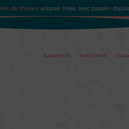
les de stickers
uniques créés avec passion depui
📞0582925153
MON COMPTE
🛒 Pani