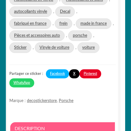
autocollants vinyle
,
Decal
,
fabriqué en france
,
frein
,
made in france
,
Pièces et accessoires auto
,
porsche
,
Sticker
,
Vinyle de voiture
,
voiture
Facebook
X
Pinterest
Partager ce sticker :
WhatsApp
Marque :
decostickerstore
,
Porsche
DESCRIPTION