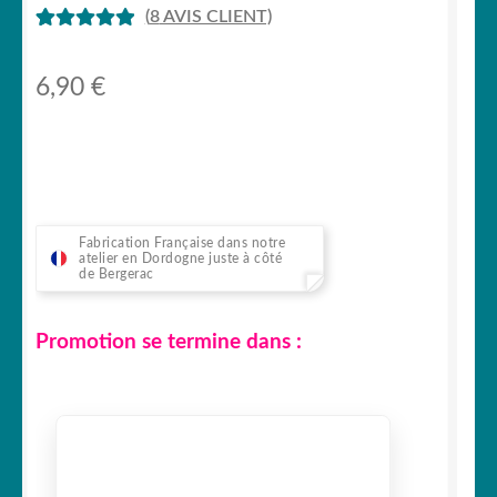
(
8
AVIS CLIENT)
NOTÉ
6
5
SUR 5
6,90
€
BASÉ SUR
NOTATION
S CLIENT
Fabrication Française dans notre
atelier en Dordogne juste à côté
de Bergerac
Promotion se termine dans :