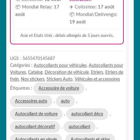
📦 Mondial Relay:
17
✈️ Colissimo:
17 août
août
📦 Mondial/Delivengo:
19 août
Asie et Etats Unis : délais allongés de 5 jours ouvrés.
UGS :
5655470145687
Catégories :
Autocollants pour véhicules
,
Autocollants pour
Voitures
,
Catalog
,
Décoration de véhicule
,
Etriers
,
Etriers de
frein
,
Nos stickers
,
Stickers Auto
,
Véhicules et accessoires
Étiquettes :
Accessoire de voiture
,
Accessoires auto
,
auto
,
Autocollant de voiture
,
autocollant déco
,
autocollant décoratif
,
autocollant
,
Autocollants en vinyle
,
Autocollants et skins
,