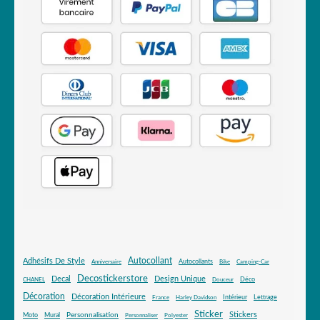
Autocollant
Adhésifs De Style
Autocollants
Anniversaire
Bike
Camping-Car
Decostickerstore
Decal
Design Unique
Déco
CHANEL
Douceur
Décoration
Décoration Intérieure
Intérieur
Lettrage
France
Harley Davidson
Sticker
Stickers
Mural
Personnalisation
Moto
Personnaliser
Polyester