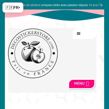
✨
10150 modèles de stickers
uniques créés avec passion depuis
14 ans
! 🚀
🇫🇷
FR
▾
Aller
Aller
MENU
à
au
la
contenu
navigation
MENU
🍏 Boutique