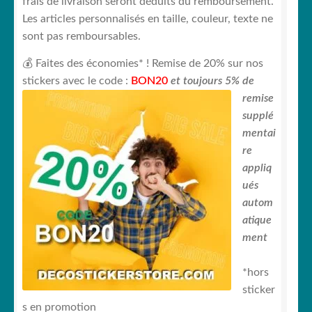
frais de livraison seront déduits du remboursement.
Les articles personnalisés en taille, couleur, texte ne
sont pas remboursables.
💰 Faites des économies* ! Remise de 20% sur nos
stickers avec le code :
BON20
et toujours
5% de
remise
supplé
mentai
re
appliq
ués
autom
atique
ment
*hors
sticker
s en promotion