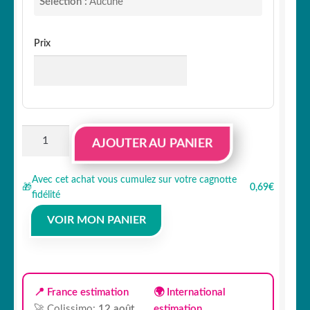
Sélection :
Aucune
Prix
quantité
AJOUTER AU PANIER
de
Lot
Avec cet achat vous cumulez sur votre cagnotte
de
🎁
0,69€
fidélité
4
stickers
VOIR MON PANIER
étriers
de
frein
Porsche
📍 France estimation
🌍 International
🚀 Colissimo:
12 août
estimation