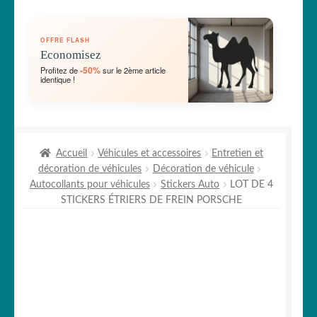
🛞 Véhicules
OFFRE FLASH
🐾 Stickers Animaux
Economisez
-50%
Profitez de
sur le 2ème article
identique !
🏡 Stickers décoration maison
Lettrage et kits
Accueil
Véhicules et accessoires
Entretien et
🖨 3D et divers
décoration de véhicules
Décoration de véhicule
Autocollants pour véhicules
Stickers Auto
LOT DE 4
🐣 Décoration chambre Enfants
STICKERS ÉTRIERS DE FREIN PORSCHE
Générateur de sticker
☕ Mugs
Fait au Japon 🇯🇵